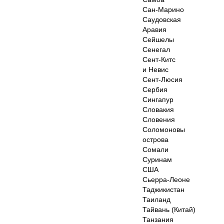
Сан-Марино
Саудовская
Аравия
Сейшелы
Сенегал
Сент-Китс
и Невис
Сент-Люсия
Сербия
Сингапур
Словакия
Словения
Соломоновы
острова
Сомали
Суринам
США
Сьерра-Леоне
Таджикистан
Таиланд
Тайвань (Китай)
Танзания