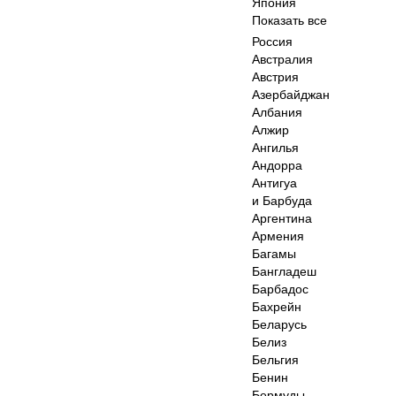
Япония
Показать все
Россия
Австралия
Австрия
Азербайджан
Албания
Алжир
Ангилья
Андорра
Антигуа
и Барбуда
Аргентина
Армения
Багамы
Бангладеш
Барбадос
Бахрейн
Беларусь
Белиз
Бельгия
Бенин
Бермуды