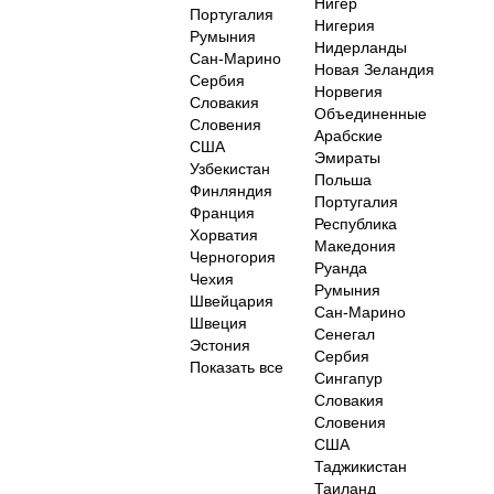
Нигер
Португалия
Нигерия
Румыния
Нидерланды
Сан-Марино
Новая Зеландия
Сербия
Норвегия
Словакия
Объединенные
Словения
Арабские
США
Эмираты
Узбекистан
Польша
Финляндия
Португалия
Франция
Республика
Хорватия
Македония
Черногория
Руанда
Чехия
Румыния
Швейцария
Сан-Марино
Швеция
Сенегал
Эстония
Сербия
Показать все
Сингапур
Словакия
Словения
США
Таджикистан
Таиланд