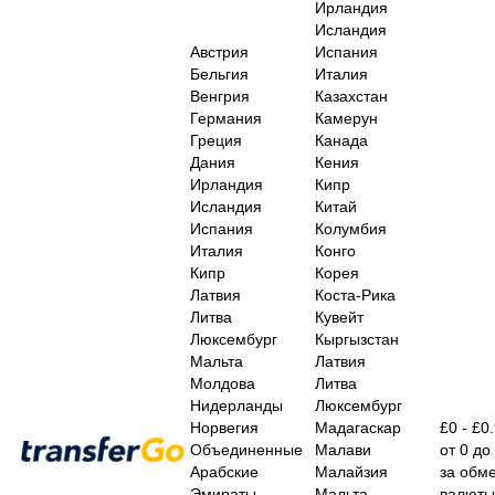
Ирландия
Исландия
Австрия
Испания
Бельгия
Италия
Венгрия
Казахстан
Германия
Камерун
Греция
Канада
Дания
Кения
Ирландия
Кипр
Исландия
Китай
Испания
Колумбия
Италия
Конго
Кипр
Корея
Латвия
Коста-Рика
Литва
Кувейт
Люксембург
Кыргызстан
Мальта
Латвия
Молдова
Литва
Нидерланды
Люксембург
Норвегия
Мадагаскар
£0 - £0
Объединенные
Малави
от 0 до
Арабские
Малайзия
за обм
Эмираты
Мальта
валюты