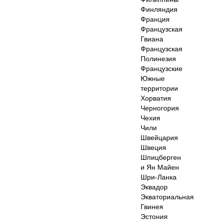
Финляндия
Франция
Французская
Гвиана
Французская
Полинезия
Французские
Южные
территории
Хорватия
Черногория
Чехия
Чили
Швейцария
Швеция
Шпицберген
и Ян Майен
Шри-Ланка
Эквадор
Экваториальная
Гвинея
Эстония