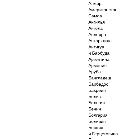
Алжир
Американское
Самоа
Ангилья
Ангола
Андорра
Антарктида
Антигуа
и Барбуда
Аргентина
Армения
Аруба
Бангладеш
Барбадос
Бахрейн
Белиз
Бельгия
Бенин
Болгария
Боливия
Босния
и Герцеговина