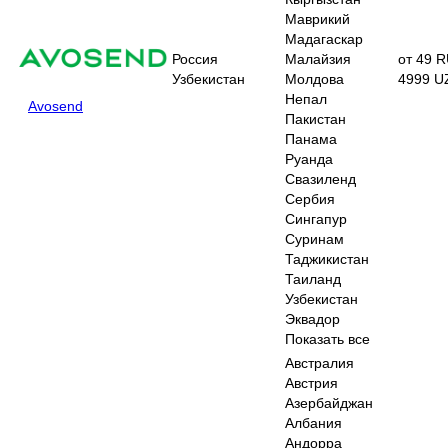
Маврикий
Мадагаскар
Россия
Малайзия
от 49 R
Узбекистан
Молдова
4999 U
Непал
Avosend
Пакистан
Панама
Руанда
Свазиленд
Сербия
Сингапур
Суринам
Таджикистан
Таиланд
Узбекистан
Эквадор
Показать все
Австралия
Австрия
Азербайджан
Албания
Андорра