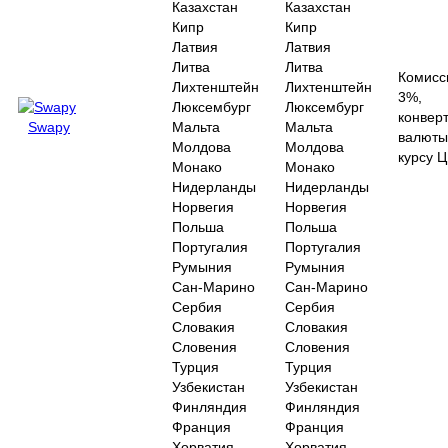
Казахстан
Казахстан
Кипр
Кипр
Латвия
Латвия
Литва
Литва
Комисс
Лихтенштейн
Лихтенштейн
3%,
Люксембург
Люксембург
конвер
Swapy
Мальта
Мальта
валюты
Молдова
Молдова
курсу 
Монако
Монако
Нидерланды
Нидерланды
Норвегия
Норвегия
Польша
Польша
Португалия
Португалия
Румыния
Румыния
Сан-Марино
Сан-Марино
Сербия
Сербия
Словакия
Словакия
Словения
Словения
Турция
Турция
Узбекистан
Узбекистан
Финляндия
Финляндия
Франция
Франция
Хорватия
Хорватия