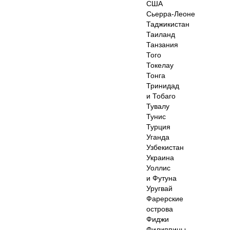
США
Сьерра-Леоне
Таджикистан
Таиланд
Танзания
Того
Токелау
Тонга
Тринидад
и Тобаго
Тувалу
Тунис
Турция
Уганда
Узбекистан
Украина
Уоллис
и Футуна
Уругвай
Фарерские
острова
Фиджи
Филиппины