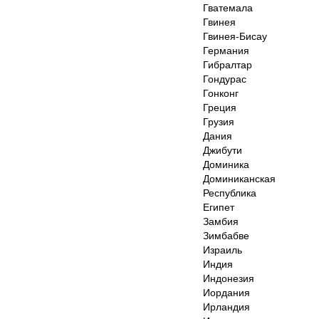
Гватемала
Гвинея
Гвинея-Бисау
Германия
Гибралтар
Гондурас
Гонконг
Греция
Грузия
Дания
Джибути
Доминика
Доминиканская
Республика
Египет
Замбия
Зимбабве
Израиль
Индия
Индонезия
Иордания
Ирландия