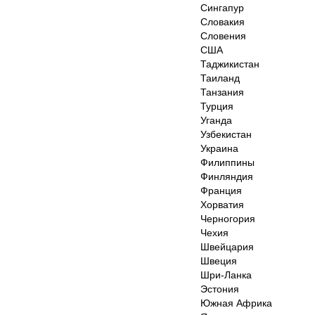
Сингапур
Словакия
Словения
США
Таджикистан
Таиланд
Танзания
Турция
Уганда
Узбекистан
Украина
Филиппины
Финляндия
Франция
Хорватия
Черногория
Чехия
Швейцария
Швеция
Шри-Ланка
Эстония
Южная Африка