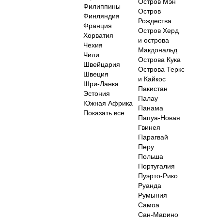
Остров Мэн
Филиппины
Остров
Финляндия
Рождества
Франция
Остров Херд
Хорватия
и острова
Чехия
Макдональд
Чили
Острова Кука
Швейцария
Острова Теркс
Швеция
и Кайкос
Шри-Ланка
Пакистан
Эстония
Палау
Южная Африка
Панама
Показать все
Папуа-Новая
Гвинея
Парагвай
Перу
Польша
Португалия
Пуэрто-Рико
Руанда
Румыния
Самоа
Сан-Марино