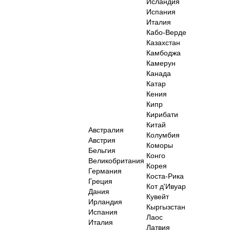
Исландия
Испания
Италия
Кабо-Верде
Казахстан
Камбоджа
Камерун
Канада
Катар
Кения
Кипр
Кирибати
Китай
Австралия
Колумбия
Австрия
Коморы
Бельгия
Конго
Великобритания
Корея
Германия
Коста-Рика
Греция
Кот д'Ивуар
Дания
Кувейт
Ирландия
Кыргызстан
Испания
Лаос
Италия
Латвия