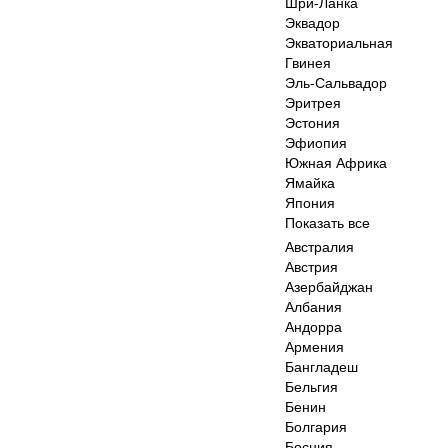
Шри-Ланка
Эквадор
Экваториальная
Гвинея
Эль-Сальвадор
Эритрея
Эстония
Эфиопия
Южная Африка
Ямайка
Япония
Показать все
Австралия
Австрия
Азербайджан
Албания
Андорра
Армения
Бангладеш
Бельгия
Бенин
Болгария
Босния