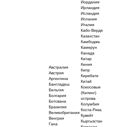
Иордания
Ирландия
Исландия
Испания
Италия
Кабо-Верде
Казахстан
Камбоджа
Камерун
Канада
Катар
Кения
Австралия
Кипр
Австрия
Кирибати
Аргентина
Китай
Бангладеш
Кокосовые
Бельгия
(Килинг)
Болгария
острова
Ботсвана
Колумбия
Бразилия
Коста-Рика
Великобритания
Кувейт
Венгрия
Кыргызстан
Гана
Кюрасао