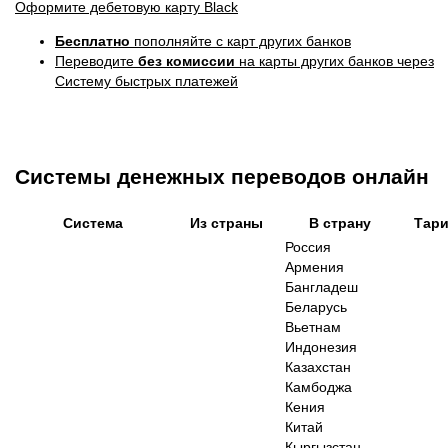
Оформите дебетовую карту Black
Бесплатно
пополняйте с карт других банков
Переводите
без комиссии
на карты других банков через
Систему быстрых платежей
Системы денежных переводов онлайн
Сиcтема
Из страны
В страну
Тар
Россия
Армения
Бангладеш
Беларусь
Вьетнам
Индонезия
Казахстан
Камбоджа
Кения
Китай
Кыргызстан