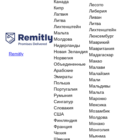
Канада
Лесото
Кипр
Либерия
Латвия
Ливан
Литва
Литва
Лихтенштейн
Лихтенштейн
Мальта
Люксембург
Молдова
Маврикий
Нидерланды
Мавритания
Новая Зеландия
Remitly
Мадагаскар
Норвегия
Макао
Объединенные
Малави
Арабские
Малайзия
Эмираты
Мали
Польша
Мальдивы
Португалия
Мальта
Румыния
Марокко
Сингапур
Мексика
Словакия
Мозамбик
США
Молдова
Финляндия
Монако
Франция
Монголия
Чехия
Мьянма
Швеция