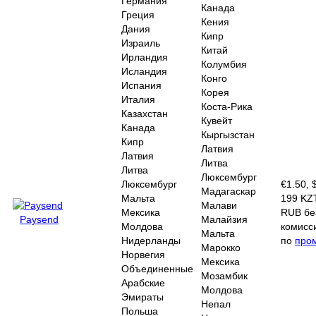
Германия
Канада
Греция
Кения
Дания
Кипр
Израиль
Китай
Ирландия
Колумбия
Исландия
Конго
Испания
Корея
Италия
Коста-Рика
Казахстан
Кувейт
Канада
Кыргызстан
Кипр
Латвия
Латвия
Литва
Литва
Люксембург
Люксембург
€1.50, 
Мадагаскар
Мальта
199 KZT
Малави
Мексика
RUB бе
Paysend
Малайзия
Молдова
комисс
Мальта
Нидерланды
по
про
Марокко
Норвегия
Мексика
Объединенные
Мозамбик
Арабские
Молдова
Эмираты
Непал
Польша