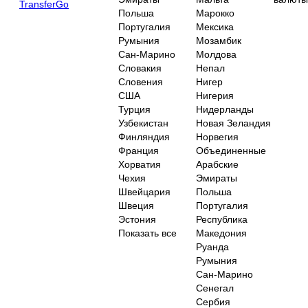
TransferGo
Польша
Марокко
Португалия
Мексика
Румыния
Мозамбик
Сан-Марино
Молдова
Словакия
Непал
Словения
Нигер
США
Нигерия
Турция
Нидерланды
Узбекистан
Новая Зеландия
Финляндия
Норвегия
Франция
Объединенные
Хорватия
Арабские
Чехия
Эмираты
Швейцария
Польша
Швеция
Португалия
Эстония
Республика
Показать все
Македония
Руанда
Румыния
Сан-Марино
Сенегал
Сербия