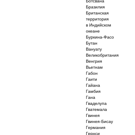
Ботсвана
Бразилия
Британская
территория
в Индийском
океане
Буркина-Фасо
Бутан
Вануату
Великобритания
Венгрия
Вьетнам
Габон
Гаити
Гайана
Гамбия
Гана
Гваделупа
Гватемала
Гвинея
Гвинея-Бисау
Германия
Гернси