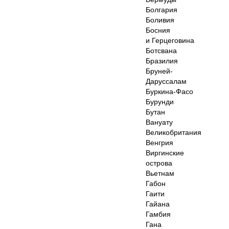
Болгария
Боливия
Босния
и Герцеговина
Ботсвана
Бразилия
Бруней-
Даруссалам
Буркина-Фасо
Бурунди
Бутан
Вануату
Великобритания
Венгрия
Виргинские
острова
Вьетнам
Габон
Гаити
Гайана
Гамбия
Гана