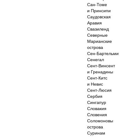
Сан-Томе
и Принсипи
Саудовская
Аравия
Свазиленд
Северные
Марианские
острова
Сен-Бартельми
Сенегал
Сент-Винсент
и Гренадины
Сент-Китс
и Невис
Сент-Люсия
Сербия
Сингапур
Словакия
Словения
Соломоновы
острова
Суринам