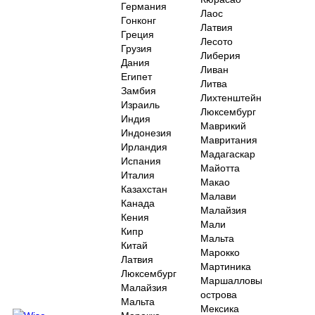
Германия
Лаос
Гонконг
Латвия
Греция
Лесото
Грузия
Либерия
Дания
Ливан
Египет
Литва
Замбия
Лихтенштейн
Израиль
Люксембург
Индия
Маврикий
Индонезия
Мавритания
Ирландия
Мадагаскар
Испания
Майотта
Италия
Макао
Казахстан
Малави
Канада
Малайзия
Кения
Мали
Кипр
Мальта
Китай
Марокко
Латвия
Мартиника
Люксембург
Маршалловы
Малайзия
острова
Мальта
Мексика