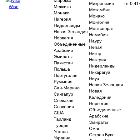
Марокко
Микронезия
от 0,4
Wise
Мексика
Мозамбик
Монако
Монако
Нигерия
Монголия
Нидерланды
Монтсеррат
Новая Зеландия
Намибия
Норвегия
Науру
Объединенные
Непал
Арабские
Нигер
Эмираты
Нигерия
Пакистан
Нидерланды
Польша
Никарагуа
Португалия
Ниуэ
Румыния
Новая Зеландия
Сан-Марино
Новая
Сингапур
Каледония
Словакия
Норвегия
Словения
Объединенные
США
Арабские
Таиланд
Эмираты
Турция
Оман
Уганда
Остров Буве
Украина