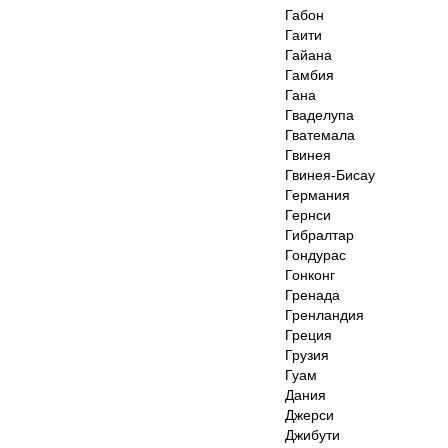
Габон
Гаити
Гайана
Гамбия
Гана
Гваделупа
Гватемала
Гвинея
Гвинея-Бисау
Германия
Гернси
Гибралтар
Гондурас
Гонконг
Гренада
Гренландия
Греция
Грузия
Гуам
Дания
Джерси
Джибути