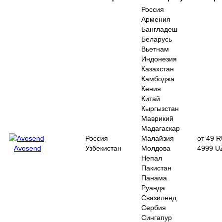
Россия
Армения
Бангладеш
Беларусь
Вьетнам
Индонезия
Казахстан
Камбоджа
Кения
Китай
Кыргызстан
Маврикий
Мадагаскар
Россия
Малайзия
от 49 R
Avosend
Узбекистан
Молдова
4999 U
Непал
Пакистан
Панама
Руанда
Свазиленд
Сербия
Сингапур