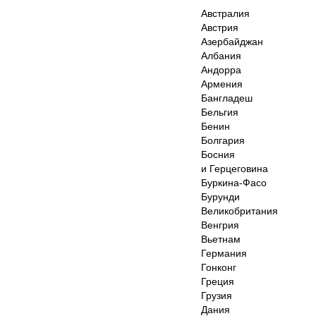
Австралия
Австрия
Азербайджан
Албания
Андорра
Армения
Бангладеш
Бельгия
Бенин
Болгария
Босния
и Герцеговина
Буркина-Фасо
Бурунди
Великобритания
Венгрия
Вьетнам
Германия
Гонконг
Греция
Грузия
Дания