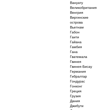
Вануату
Великобритания
Венгрия
Виргинские
острова
Вьетнам
Габон
Гаити
Гайана
Гамбия
Гана
Гватемала
Гвинея
Гвинея-Бисау
Германия
Гибралтар
Гондурас
Гонконг
Греция
Грузия
Дания
Джибути