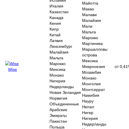
Испания
Майотта
Италия
Макао
Казахстан
Малави
Канада
Малайзия
Кения
Мали
Кипр
Мальта
Китай
Марокко
Латвия
Мартиника
Люксембург
Маршалловы
Малайзия
острова
Мальта
Мексика
Марокко
Микронезия
от 0,4
Wise
Мексика
Мозамбик
Монако
Монако
Нигерия
Монголия
Нидерланды
Монтсеррат
Новая Зеландия
Намибия
Норвегия
Науру
Объединенные
Непал
Арабские
Нигер
Эмираты
Нигерия
Пакистан
Нидерланды
Польша