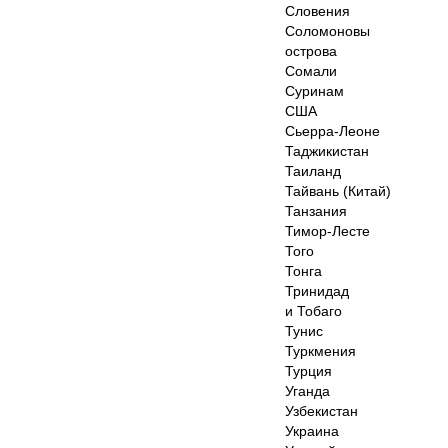
Словения
Соломоновы
острова
Сомали
Суринам
США
Сьерра-Леоне
Таджикистан
Таиланд
Тайвань (Китай)
Танзания
Тимор-Лесте
Того
Тонга
Тринидад
и Тобаго
Тунис
Туркмения
Турция
Уганда
Узбекистан
Украина