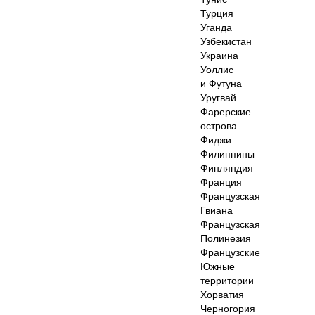
Турция
Уганда
Узбекистан
Украина
Уоллис
и Футуна
Уругвай
Фарерские
острова
Фиджи
Филиппины
Финляндия
Франция
Французская
Гвиана
Французская
Полинезия
Французские
Южные
территории
Хорватия
Черногория