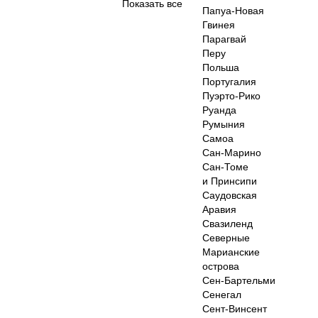
Показать все
Папуа-Новая
Гвинея
Парагвай
Перу
Польша
Португалия
Пуэрто-Рико
Руанда
Румыния
Самоа
Сан-Марино
Сан-Томе
и Принсипи
Саудовская
Аравия
Свазиленд
Северные
Марианские
острова
Сен-Бартельми
Сенегал
Сент-Винсент