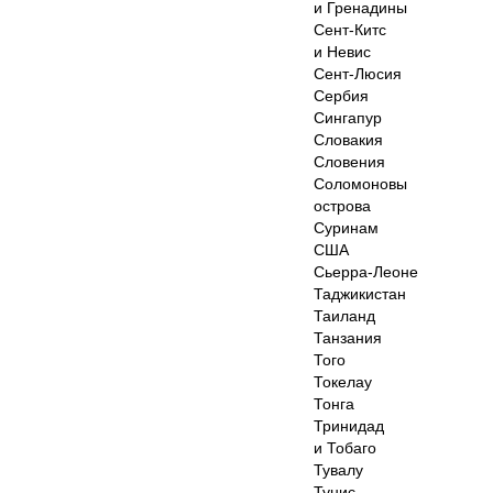
и Гренадины
Сент-Китс
и Невис
Сент-Люсия
Сербия
Сингапур
Словакия
Словения
Соломоновы
острова
Суринам
США
Сьерра-Леоне
Таджикистан
Таиланд
Танзания
Того
Токелау
Тонга
Тринидад
и Тобаго
Тувалу
Тунис