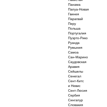
Панама
Папуа-Новая
Гвинея
Парагвай
Перу
Польша
Португалия
Пуэрто-Рико
Руанда
Румыния
Самоа
Сан-Марино
Саудовская
Аравия
Сейшелы
Сенегал
Сент-Китс
и Невис
Сент-Люсия
Сербия
Сингапур
Словакия