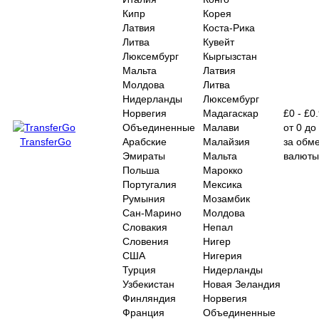
Кипр
Корея
Латвия
Коста-Рика
Литва
Кувейт
Люксембург
Кыргызстан
Мальта
Латвия
Молдова
Литва
Нидерланды
Люксембург
Норвегия
Мадагаскар
£0 - £0
Объединенные
Малави
от 0 до
TransferGo
Арабские
Малайзия
за обм
Эмираты
Мальта
валюты
Польша
Марокко
Португалия
Мексика
Румыния
Мозамбик
Сан-Марино
Молдова
Словакия
Непал
Словения
Нигер
США
Нигерия
Турция
Нидерланды
Узбекистан
Новая Зеландия
Финляндия
Норвегия
Франция
Объединенные