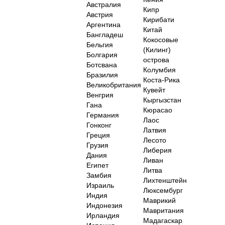
Австралия
Кипр
Австрия
Кирибати
Аргентина
Китай
Бангладеш
Кокосовые
Бельгия
(Килинг)
Болгария
острова
Ботсвана
Колумбия
Бразилия
Коста-Рика
Великобритания
Кувейт
Венгрия
Кыргызстан
Гана
Кюрасао
Германия
Лаос
Гонконг
Латвия
Греция
Лесото
Грузия
Либерия
Дания
Ливан
Египет
Литва
Замбия
Лихтенштейн
Израиль
Люксембург
Индия
Маврикий
Индонезия
Мавритания
Ирландия
Мадагаскар