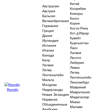
Китай
Австралия
Колумбия
Австрия
Коморы
Бельгия
Конго
Великобритания
Корея
Германия
Коста-Рика
Греция
Кот д'Ивуар
Дания
Кувейт
Ирландия
Кыргызстан
Испания
Лаос
Италия
Латвия
Канада
Лесото
Кипр
Либерия
Латвия
Ливан
Литва
Литва
Лихтенштейн
Лихтенштейн
Мальта
Люксембург
Молдова
Маврикий
Remitly
Нидерланды
Мавритания
Новая Зеландия
Мадагаскар
Норвегия
Макао
Объединенные
Малави
Арабские