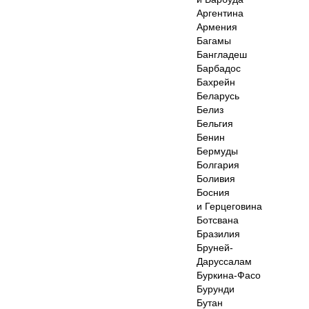
Аргентина
Армения
Багамы
Бангладеш
Барбадос
Бахрейн
Беларусь
Белиз
Бельгия
Бенин
Бермуды
Болгария
Боливия
Босния
и Герцеговина
Ботсвана
Бразилия
Бруней-
Даруссалам
Буркина-Фасо
Бурунди
Бутан