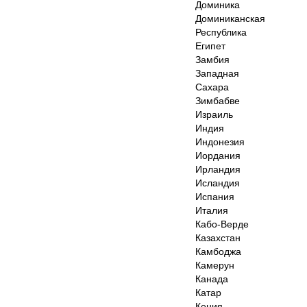
Доминика
Доминиканская
Республика
Египет
Замбия
Западная
Сахара
Зимбабве
Израиль
Индия
Индонезия
Иордания
Ирландия
Исландия
Испания
Италия
Кабо-Верде
Казахстан
Камбоджа
Камерун
Канада
Катар
Кения