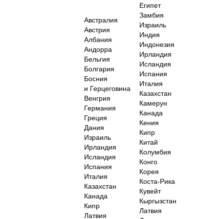
Египет
Замбия
Австралия
Израиль
Австрия
Индия
Албания
Индонезия
Андорра
Ирландия
Бельгия
Исландия
Болгария
Испания
Босния
Италия
и Герцеговина
Казахстан
Венгрия
Камерун
Германия
Канада
Греция
Кения
Дания
Кипр
Израиль
Китай
Ирландия
Колумбия
Исландия
Конго
Испания
Корея
Италия
Коста-Рика
Казахстан
Кувейт
Канада
Кыргызстан
Кипр
Латвия
Латвия