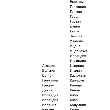
Вьетнам
Германия
Гонконг
Греция
Грузия
Дания
Египет
Замбия
Израиль
Индия
Индонезия
Ирландия
Исландия
Австрия
Испания
Бельгия
Италия
Венгрия
Казахстан
Германия
Камерун
Греция
Канада
Дания
Кения
Ирландия
Кипр
Исландия
Китай
Испания
Колумбия
Италия
Конго