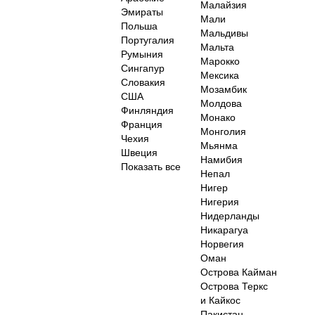
Малайзия
Эмираты
Мали
Польша
Мальдивы
Португалия
Мальта
Румыния
Марокко
Сингапур
Мексика
Словакия
Мозамбик
США
Молдова
Финляндия
Монако
Франция
Монголия
Чехия
Мьянма
Швеция
Намибия
Показать все
Непал
Нигер
Нигерия
Нидерланды
Никарагуа
Норвегия
Оман
Острова Кайман
Острова Теркс
и Кайкос
Пакистан