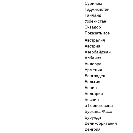
Суринам
Таджикистан
Таиланд
Узбекистан
Эквадор
Показать все
Австралия
Австрия
Азербайджан
Албания
Андорра
Армения
Бангладеш
Бельгия
Бенин
Болгария
Босния
и Герцеговина
Буркина-Фасо
Бурунди
Великобритания
Венгрия