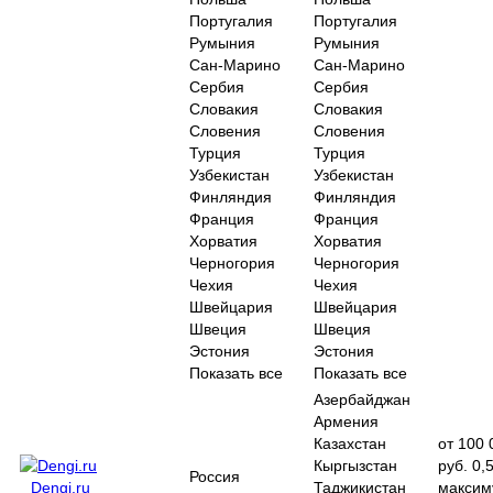
Португалия
Португалия
Румыния
Румыния
Сан-Марино
Сан-Марино
Сербия
Сербия
Словакия
Словакия
Словения
Словения
Турция
Турция
Узбекистан
Узбекистан
Финляндия
Финляндия
Франция
Франция
Хорватия
Хорватия
Черногория
Черногория
Чехия
Чехия
Швейцария
Швейцария
Швеция
Швеция
Эстония
Эстония
Показать все
Показать все
Азербайджан
Армения
Казахстан
от 100 
Кыргызстан
руб. 0,
Россия
Dengi.ru
Таджикистан
максим