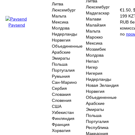
Литва
Литва
Люксембург
Люксембург
€1.50, 
Мадагаскар
Мальта
199 KZT
Малави
Мексика
RUB бе
Paysend
Малайзия
Молдова
комисс
Мальта
Нидерланды
по
про
Марокко
Норвегия
Мексика
Объединенные
Мозамбик
Арабские
Молдова
Эмираты
Непал
Польша
Нигер
Португалия
Нигерия
Румыния
Нидерланды
Сан-Марино
Новая Зеландия
Сербия
Норвегия
Словакия
Объединенные
Словения
Арабские
США
Эмираты
Узбекистан
Польша
Финляндия
Португалия
Франция
Республика
Хорватия
Македония