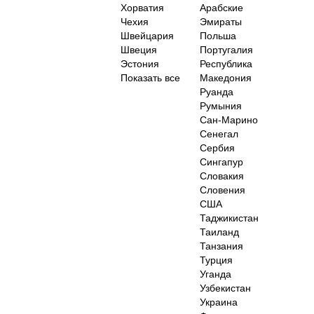
Хорватия
Арабские
Чехия
Эмираты
Швейцария
Польша
Швеция
Португалия
Эстония
Республика
Показать все
Македония
Руанда
Румыния
Сан-Марино
Сенегал
Сербия
Сингапур
Словакия
Словения
США
Таджикистан
Таиланд
Танзания
Турция
Уганда
Узбекистан
Украина