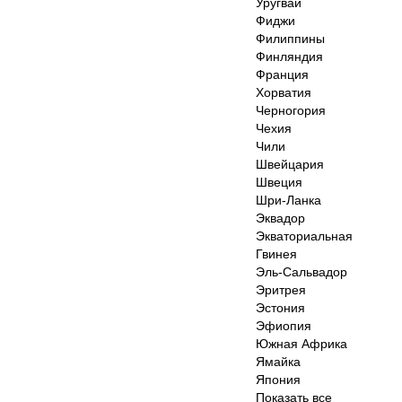
Уругвай
Фиджи
Филиппины
Финляндия
Франция
Хорватия
Черногория
Чехия
Чили
Швейцария
Швеция
Шри-Ланка
Эквадор
Экваториальная
Гвинея
Эль-Сальвадор
Эритрея
Эстония
Эфиопия
Южная Африка
Ямайка
Япония
Показать все