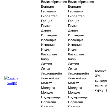
Великобритания
Великобритания
Венгрия
Венгрия
Германия
Германия
Гибралтар
Гибралтар
Греция
Греция
Грузия
Грузия
Дания
Дания
Ирландия
Ирландия
Исландия
Исландия
Испания
Испания
Италия
Италия
Казахстан
Казахстан
Кипр
Кипр
Латвия
Латвия
Литва
Литва
Комисс
Лихтенштейн
Лихтенштейн
3%,
Люксембург
Люксембург
конвер
Swapy
Мальта
Мальта
валюты
Молдова
Молдова
курсу 
Монако
Монако
Нидерланды
Нидерланды
Норвегия
Норвегия
Польша
Польша