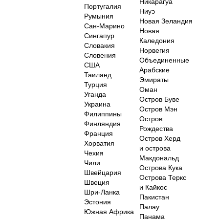
Никарагуа
Португалия
Ниуэ
Румыния
Новая Зеландия
Сан-Марино
Новая
Сингапур
Каледония
Словакия
Норвегия
Словения
Объединенные
США
Арабские
Таиланд
Эмираты
Турция
Оман
Уганда
Остров Буве
Украина
Остров Мэн
Филиппины
Остров
Финляндия
Рождества
Франция
Остров Херд
Хорватия
и острова
Чехия
Макдональд
Чили
Острова Кука
Швейцария
Острова Теркс
Швеция
и Кайкос
Шри-Ланка
Пакистан
Эстония
Палау
Южная Африка
Панама