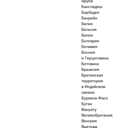
Аруба
Бангладеш
Барбадос
Бахрейн
Белиз
Бельгия
Бенин
Болгария
Боливия
Босния
и Герцеговина
Ботсвана
Бразилия
Британская
территория
в Индийском
океане
Буркина-Фасо
Бутан
Вануату
Великобритания
Венгрия
Вьетнам