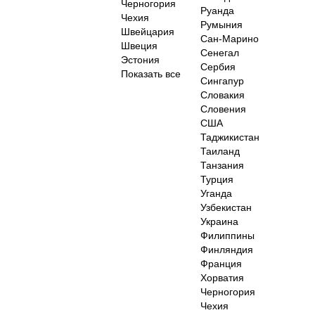
Черногория
Руанда
Чехия
Румыния
Швейцария
Сан-Марино
Швеция
Сенегал
Эстония
Сербия
Показать все
Сингапур
Словакия
Словения
США
Таджикистан
Таиланд
Танзания
Турция
Уганда
Узбекистан
Украина
Филиппины
Финляндия
Франция
Хорватия
Черногория
Чехия