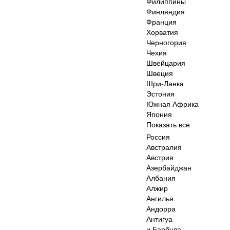
Филиппины
Финляндия
Франция
Хорватия
Черногория
Чехия
Швейцария
Швеция
Шри-Ланка
Эстония
Южная Африка
Япония
Показать все
Россия
Австралия
Австрия
Азербайджан
Албания
Алжир
Ангилья
Андорра
Антигуа
и Барбуда