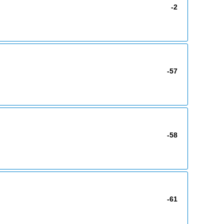
-2
-57
-58
-61