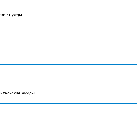
ские нужды
бительские нужды