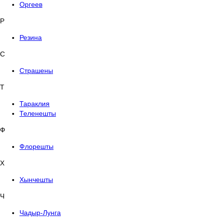
Оргеев
Р
Резина
С
Страшены
Т
Тараклия
Теленешты
Ф
Флорешты
Х
Хынчешты
Ч
Чадыр-Лунга