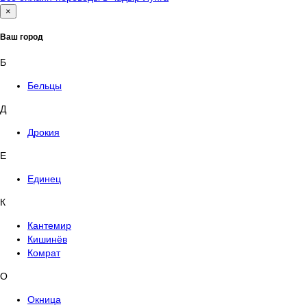
×
Ваш город
Б
Бельцы
Д
Дрокия
Е
Единец
К
Кантемир
Кишинёв
Комрат
О
Окница