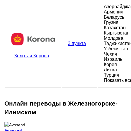
Азербайджа
Армения
Беларусь
Грузия
Казахстан
Кыргызстан
Молдова
3 пункта
Таджикиста
Узбекистан
Чехия
Золотая Корона
Израиль
Корея
Литва
Турция
Показать вс
Онлайн переводы в Железногорске-
Илимском
Avosend