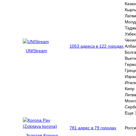
Казах
Кырг
Латв
Молд
Тадж
Узбек
Чехи
1053 адреса в 122 городах
Алба
UNIStream
Болг
Вьет
Герм
Грец
Изра
Итал
Кипр
Литв
Монг
Серб
Еще 
781 адрес в 79 городах
Росс
Золотая Корона