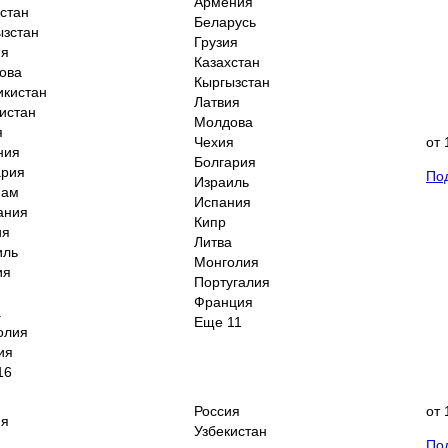
Армения
стан
Беларусь
ызстан
Грузия
ия
Казахстан
ова
Кыргызстан
икистан
Латвия
истан
Молдова
я
Чехия
от
ния
Болгария
ария
По
Израиль
нам
Испания
ания
Кипр
ия
Литва
иль
Монголия
ия
Португалия
Франция
а
Еще 11
олия
ия
16
Россия
от
ия
Узбекистан
По