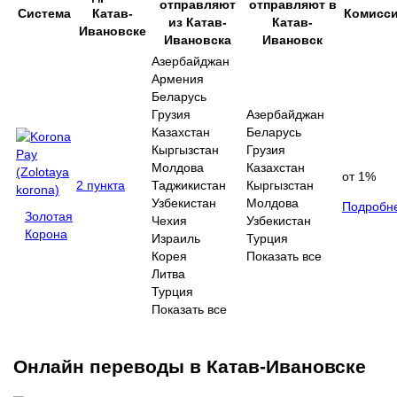
отправляют
отправляют в
Система
Катав-
Комисс
из Катав-
Катав-
Ивановске
Ивановска
Ивановск
Азербайджан
Армения
Беларусь
Грузия
Азербайджан
Казахстан
Беларусь
Кыргызстан
Грузия
Молдова
Казахстан
от 1%
2 пункта
Таджикистан
Кыргызстан
Узбекистан
Молдова
Подробн
Золотая
Чехия
Узбекистан
Корона
Израиль
Турция
Корея
Показать все
Литва
Турция
Показать все
Онлайн переводы в Катав-Ивановске