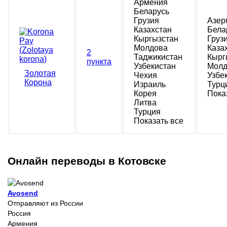
Армения
Беларусь
Грузия
Азер
Казахстан
Бела
Кыргызстан
Груз
Молдова
Каза
2
Таджикистан
Кырг
пункта
Узбекистан
Молд
Золотая
Чехия
Узбе
Корона
Израиль
Турц
Корея
Пока
Литва
Турция
Показать все
Онлайн переводы в Котовске
Avosend
Отправляют из России
Россия
Армения