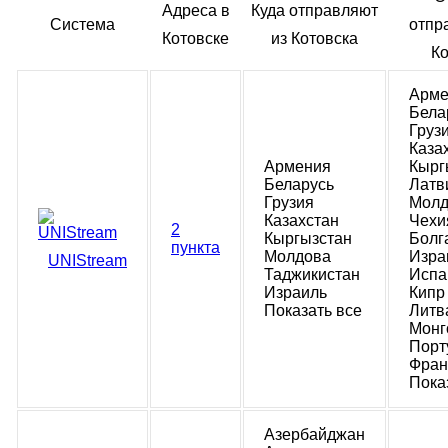
Адреса в
Куда отправляют
Система
отпр
Котовске
из Котовска
Ко
Арме
Бела
Груз
Каза
Армения
Кырг
Беларусь
Латв
Грузия
Молд
Казахстан
Чехи
2
Кыргызстан
Болг
пункта
Молдова
Изра
UNIStream
Таджикистан
Испа
Израиль
Кипр
Показать все
Литв
Монг
Порт
Фран
Пока
Азербайджан