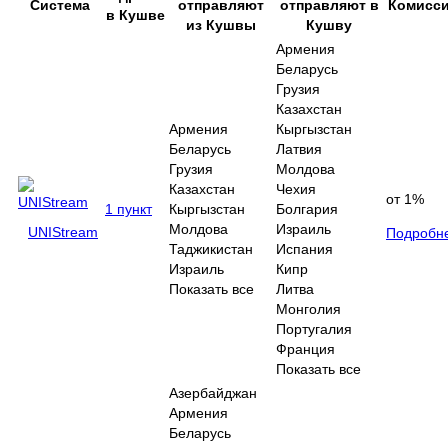
Система
отправляют
отправляют в
Комисс
в Кушве
из Кушвы
Кушву
Армения
Беларусь
Грузия
Казахстан
Армения
Кыргызстан
Беларусь
Латвия
Грузия
Молдова
Казахстан
Чехия
от 1%
1 пункт
Кыргызстан
Болгария
Молдова
Израиль
UNIStream
Подробн
Таджикистан
Испания
Израиль
Кипр
Показать все
Литва
Монголия
Португалия
Франция
Показать все
Азербайджан
Армения
Беларусь