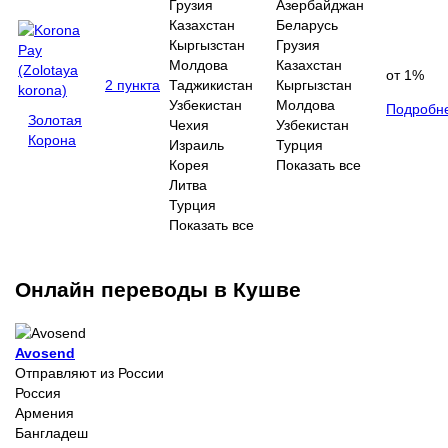
Грузия
Азербайджан
Казахстан
Беларусь
Кыргызстан
Грузия
Молдова
Казахстан
от 1%
2 пункта
Таджикистан
Кыргызстан
Узбекистан
Молдова
Подробн
Золотая
Чехия
Узбекистан
Корона
Израиль
Турция
Корея
Показать все
Литва
Турция
Показать все
Онлайн переводы в Кушве
Avosend
Отправляют из России
Россия
Армения
Бангладеш