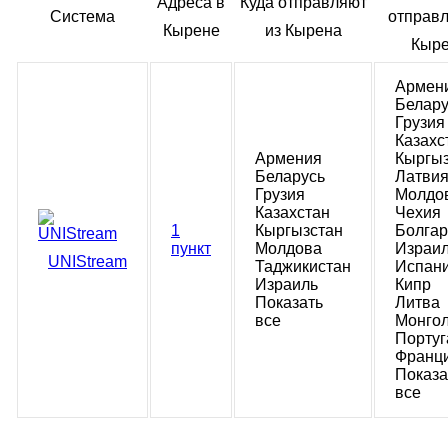
Адреса в
Куда отправляют
Система
отправл
Кырене
из Кырена
Кыр
Армен
Белару
Грузия
Казахс
Армения
Кыргыз
Беларусь
Латви
Грузия
Молдо
Казахстан
Чехия
1
Кыргызстан
Болга
пункт
Молдова
Израи
UNIStream
Таджикистан
Испан
Израиль
Кипр
Показать
Литва
все
Монго
Португ
Франц
Показа
все