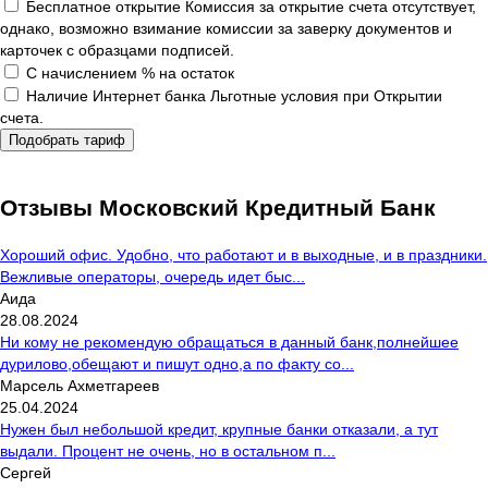
Бесплатное открытие
Комиссия за открытие счета отсутствует,
однако, возможно взимание комиссии за заверку документов и
карточек с образцами подписей.
С начислением % на остаток
Наличие Интернет банка
Льготные условия при Открытии
счета.
Подобрать тариф
Отзывы Московский Кредитный Банк
Хороший офис. Удобно, что работают и в выходные, и в праздники.
Вежливые операторы, очередь идет быс...
Аида
28.08.2024
Ни кому не рекомендую обращаться в данный банк,полнейшее
дурилово,обещают и пишут одно,а по факту со...
Марсель Ахметгареев
25.04.2024
Нужен был небольшой кредит, крупные банки отказали, а тут
выдали. Процент не очень, но в остальном п...
Сергей