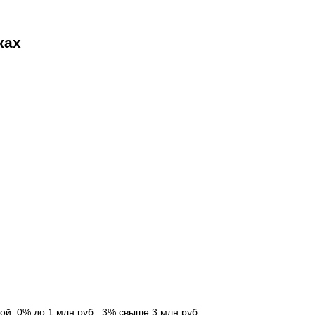
ках
той: 0% до 1 млн руб., 3% свыше 3 млн руб.