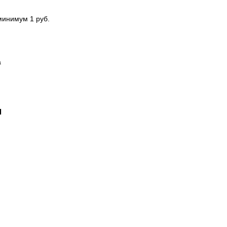
 минимум 1 руб.
а
м