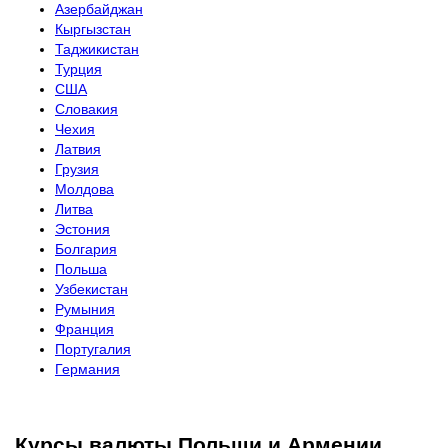
Азербайджан
Кыргызстан
Таджикистан
Турция
США
Словакия
Чехия
Латвия
Грузия
Молдова
Литва
Эстония
Болгария
Польша
Узбекистан
Румыния
Франция
Португалия
Германия
Курсы валюты Польши и Армении