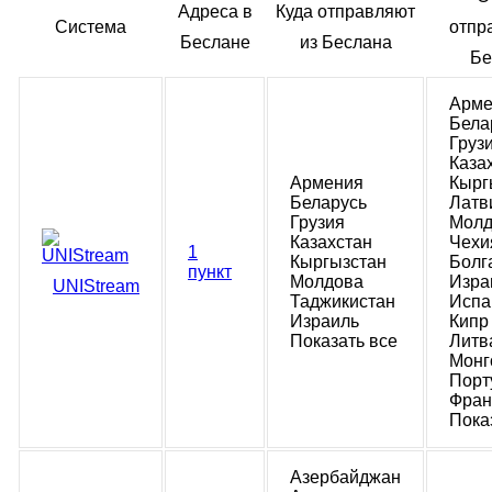
Адреса в
Куда отправляют
Система
отпр
Беслане
из Беслана
Бе
Арме
Бела
Груз
Каза
Армения
Кырг
Беларусь
Латв
Грузия
Молд
Казахстан
Чехи
1
Кыргызстан
Болг
пункт
Молдова
Изра
UNIStream
Таджикистан
Испа
Израиль
Кипр
Показать все
Литв
Монг
Порт
Фран
Пока
Азербайджан