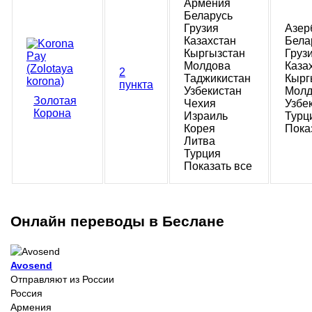
Армения
Беларусь
Грузия
Азер
Казахстан
Бела
Кыргызстан
Груз
Молдова
Каза
2
Таджикистан
Кырг
пункта
Узбекистан
Молд
Золотая
Чехия
Узбе
Корона
Израиль
Турц
Корея
Пока
Литва
Турция
Показать все
Онлайн переводы в Беслане
Avosend
Отправляют из России
Россия
Армения