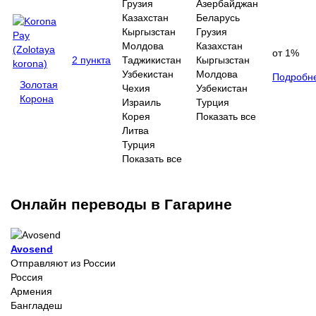
Грузия
Азербайджан
Казахстан
Беларусь
Кыргызстан
Грузия
Молдова
Казахстан
от 1%
2 пункта
Таджикистан
Кыргызстан
Узбекистан
Молдова
Подробн
Золотая
Чехия
Узбекистан
Корона
Израиль
Турция
Корея
Показать все
Литва
Турция
Показать все
Онлайн переводы в Гагарине
Avosend
Отправляют из России
Россия
Армения
Бангладеш