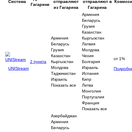
Система
отправляют
отправляют в
Комисс
Гагарине
из Гагарина
Гагарина
Армения
Беларусь
Грузия
Казахстан
Армения
Кыргызстан
Беларусь
Латвия
Грузия
Молдова
Казахстан
Чехия
от 1%
2 пункта
Кыргызстан
Болгария
Молдова
Израиль
UNIStream
Подробн
Таджикистан
Испания
Израиль
Кипр
Показать все
Литва
Монголия
Португалия
Франция
Показать все
Азербайджан
Армения
Беларусь