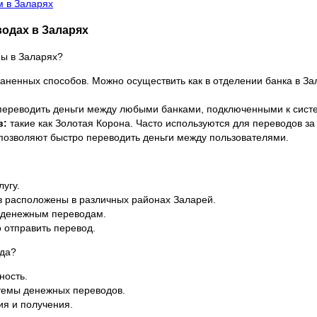
м в Заларях
одах в Заларях
ы в Заларях?
аненных способов. Можно осуществить как в отделении банка в За
ереводить деньги между любыми банками, подключенными к систе
в:
такие как Золотая Корона. Часто используются для переводов за 
озволяют быстро переводить деньги между пользователями.
угу.
 расположены в различных районах Заларей.
о денежным переводам.
 отправить перевод.
ода?
ность.
стемы денежных переводов.
ия и получения.