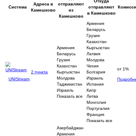
Откуда
Адреса в
отправляют
Система
отправляют
Комисс
Камешково
из
в Камешково
Камешково
Армения
Беларусь
Грузия
Казахстан
Армения
Кыргызстан
Беларусь
Латвия
Грузия
Молдова
Казахстан
Чехия
от 1%
2 пункта
Кыргызстан
Болгария
Молдова
Израиль
UNIStream
Подробн
Таджикистан
Испания
Израиль
Кипр
Показать все
Литва
Монголия
Португалия
Франция
Показать все
Азербайджан
Армения