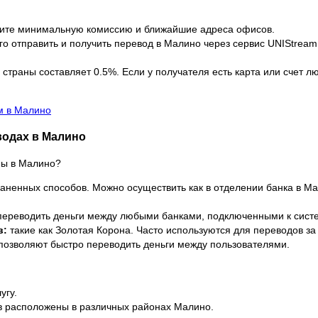
дите минимальную комиссию и ближайшие адреса офисов.
 отправить и получить перевод в Малино через сервис UNIStream, 
траны составляет 0.5%. Если у получателя есть карта или счет л
м в Малино
водах в Малино
ны в Малино?
аненных способов. Можно осуществить как в отделении банка в Ма
ереводить деньги между любыми банками, подключенными к систе
в:
такие как Золотая Корона. Часто используются для переводов за 
озволяют быстро переводить деньги между пользователями.
угу.
в расположены в различных районах Малино.