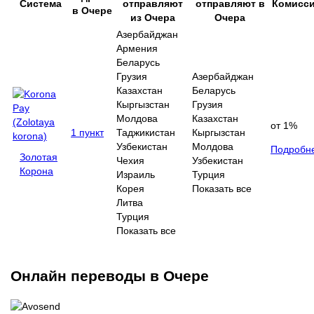
Система
отправляют
отправляют в
Комисс
в Очере
из Очера
Очера
Азербайджан
Армения
Беларусь
Грузия
Азербайджан
Казахстан
Беларусь
Кыргызстан
Грузия
Молдова
Казахстан
от 1%
1 пункт
Таджикистан
Кыргызстан
Узбекистан
Молдова
Подробн
Золотая
Чехия
Узбекистан
Корона
Израиль
Турция
Корея
Показать все
Литва
Турция
Показать все
Онлайн переводы в Очере