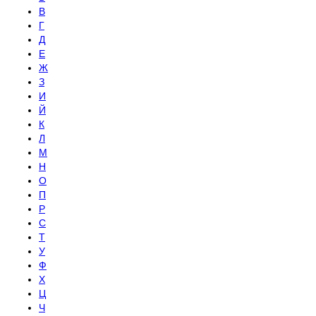
В
Г
Д
Е
Ж
З
И
Й
К
Л
М
Н
О
П
Р
С
Т
У
Ф
Х
Ц
Ч