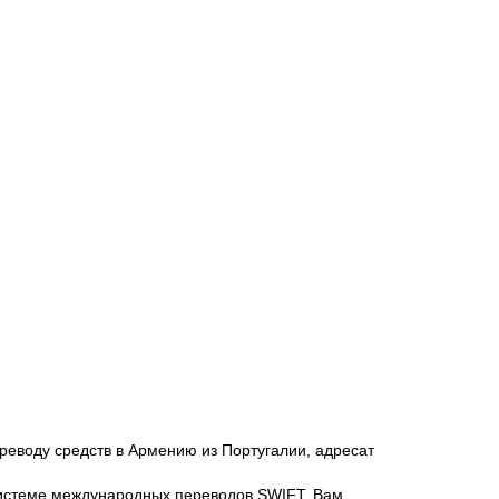
реводу средств в Армению из Португалии, адресат
о системе международных переводов SWIFT. Вам