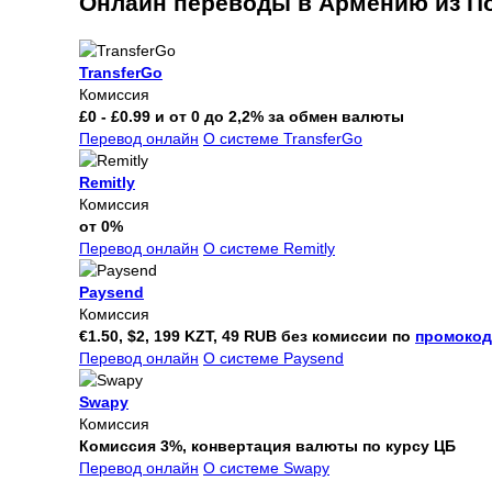
Онлайн переводы в Армению из П
TransferGo
Комиссия
£0 - £0.99 и от 0 до 2,2% за обмен валюты
Перевод онлайн
О системе TransferGo
Remitly
Комиссия
от 0%
Перевод онлайн
О системе Remitly
Paysend
Комиссия
€1.50, $2, 199 KZT, 49 RUB без комиссии по
промокод
Перевод онлайн
О системе Paysend
Swapy
Комиссия
Комиссия 3%, конвертация валюты по курсу ЦБ
Перевод онлайн
О системе Swapy