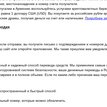
ние, местонахождение и номер счета получателя.
ртугалии в Армению воспользуйтесь услугами криптовалютных бир
да равна 1 доллару США (USD). Вы покупаете за российские рубли 
нские драмы, получая деньги на счет или наличными.
Подробнее зд
водах
осле отправки, вы получите письмо с подтверждением и номером д
наш сайт или откройте приложение. Мы также пришлем вам уведомле
асный и надежный способ перевода средств. Мы применяем самые
огоуровневой системе безопасности, ваши денежные переводы в 
 вовремя и в полном объеме. Если по каким-либо причинам ваш пе
аспространенный и быстрый способ.
льный номер, которые можно обналичить.