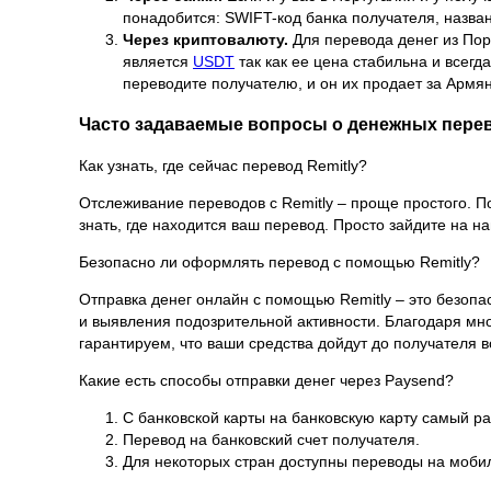
понадобится: SWIFT-код банка получателя, назва
Через криптовалюту.
Для перевода денег из По
является
USDT
так как ее цена стабильна и всег
переводите получателю, и он их продает за Армя
Часто задаваемые вопросы о денежных пере
Как узнать, где сейчас перевод Remitly?
Отслеживание переводов с Remitly – проще простого. П
знать, где находится ваш перевод. Просто зайдите на 
Безопасно ли оформлять перевод с помощью Remitly?
Отправка денег онлайн с помощью Remitly – это безоп
и выявления подозрительной активности. Благодаря мн
гарантируем, что ваши средства дойдут до получателя
Какие есть способы отправки денег через Paysend?
С банковской карты на банковскую карту самый р
Перевод на банковский счет получателя.
Для некоторых стран доступны переводы на моби