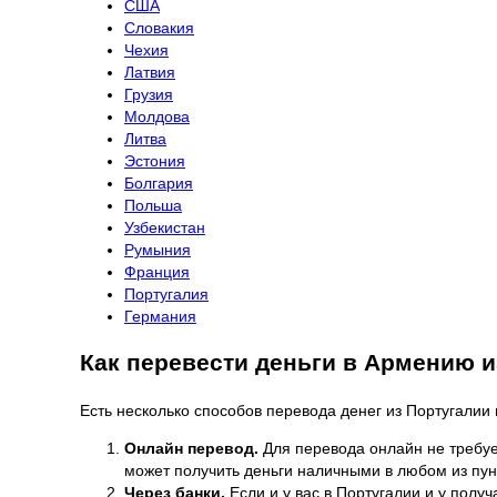
США
Словакия
Чехия
Латвия
Грузия
Молдова
Литва
Эстония
Болгария
Польша
Узбекистан
Румыния
Франция
Португалия
Германия
Как перевести деньги в Армению и
Есть несколько способов перевода денег из Португалии
Онлайн перевод.
Для перевода онлайн не требуе
может получить деньги наличными в любом из пун
Через банки.
Если и у вас в Португалии и у полу