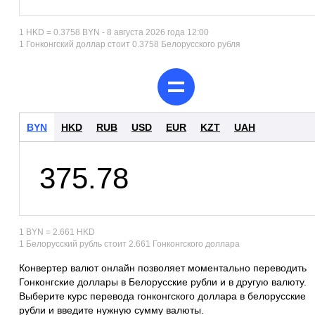
1 HKD = 0.3758 BYN - 8 августа 2026 года 12:00
1 Гонконгский доллар стоит 0.3758 Белорусского рубля
BYN
HKD
RUB
USD
EUR
KZT
UAH
1 BYN = 2.661 HKD
1 Белорусский рубль стоит 2.661 Гонконгского доллара
Конвертер валют онлайн позволяет моментально переводить
Гонконгские доллары в Белорусские рубли и в другую валюту.
Выберите курс перевода гонконгского доллара в белорусские
рубли и введите нужную сумму валюты.