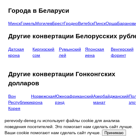
Города в Беларуси
Минск
Гомель
Могилев
Брест
Гродно
Витебск
Пинск
Орша
Баранов
Другие конвертации Белорусских рубл
Датская
Киргизский
Румынский
Японская
Венгерский
крона
сом
лей
иена
форинт
Другие конвертации Гонконгских
долларов
Вон
Норвежская
Южноафриканский
Азербайджанский
Пол
Республики
крона
рэнд
манат
зло
Корея
perevody-deneg.ru использует файлы cookie для анализа
поведения посетителей. Это помогает нам сделать сайт лучше.
Ваши cookie помогают нам сделать сайт лучше.
Принимаю