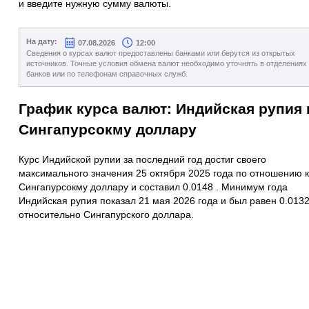
и введите нужную сумму валюты.
На дату:
07.08.2026
12:00
Сведения о курсах валют предоставлены банками или берутся из открытых
источников. Точные условия обмена валют необходимо уточнять в отделениях
банков или по телефонам справочных служб.
График курса валют: Индийская рупия 
Сингапурсокму доллару
Курс Индийской рупии за последний год достиг своего
максимального значения 25 октября 2025 года по отношению к
Сингапурсокму доллару и составил 0.0148 . Минимум года
Индийская рупия показал 21 мая 2026 года и был равен 0.013
относительно Сингапурского доллара.