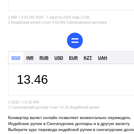
1 INR = 0.01346 SGD - 7 августа 2026 года 12:00
1 Индийская рупия стоит 0.01346 Сингапурского доллара
SGD
INR
RUB
USD
EUR
KZT
UAH
1 SGD = 74.32 INR
1 Сингапурский доллар стоит 74.32 Индийской рупии
Конвертер валют онлайн позволяет моментально переводить
Индийские рупии в Сингапурские доллары и в другую валюту.
Выберите курс перевода индийской рупии в сингапурские дол