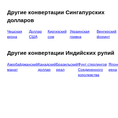
Другие конвертации Сингапурских
долларов
Чешская
Доллар
Киргизский
Украинская
Венгерский
крона
США
сом
гривна
форинт
Другие конвертации Индийских рупий
Азербайджанский
Канадский
Бразильский
Фунт стерлингов
Япон
манат
доллар
реал
Соединенного
иена
королевства