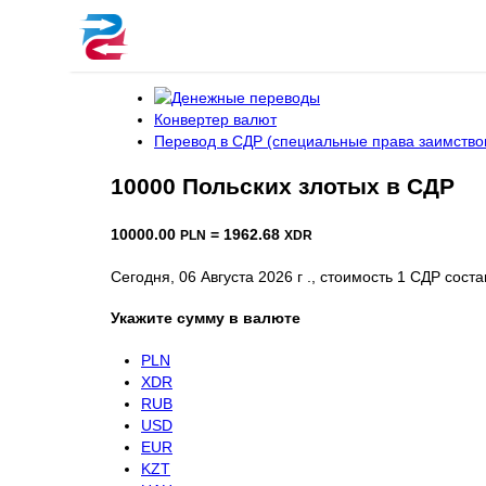
Конвертер валют
Перевод в СДР (специальные права заимство
10000 Польских злотых в СДР
10000.00
= 1962.68
PLN
XDR
Сегодня, 06 Августа 2026 г ., стоимость 1 СДР сос
Укажите сумму в валюте
PLN
XDR
RUB
USD
EUR
KZT