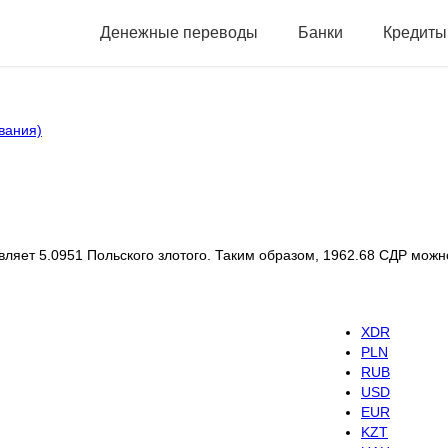
Денежные переводы
Банки
Кредиты
вания)
тавляет 5.0951 Польского злотого. Таким образом, 1962.68 СДР мож
XDR
PLN
RUB
USD
EUR
KZT