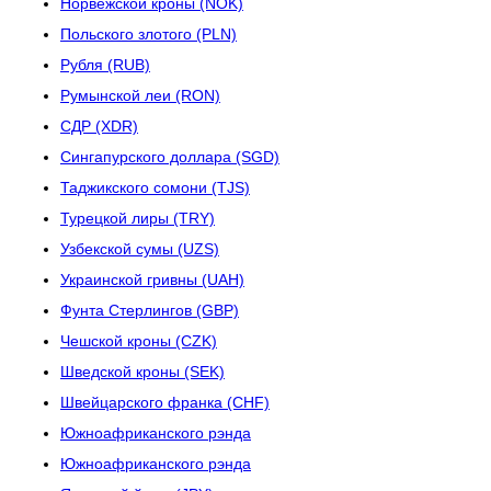
Норвежской кроны (NOK)
Польского злотого (PLN)
Рубля (RUB)
Румынской леи (RON)
СДР (XDR)
Сингапурского доллара (SGD)
Таджикского сомони (TJS)
Турецкой лиры (TRY)
Узбекской сумы (UZS)
Украинской гривны (UAH)
Фунта Стерлингов (GBP)
Чешской кроны (CZK)
Шведской кроны (SEK)
Швейцарского франка (CHF)
Южноафриканского рэнда
Южноафриканского рэнда