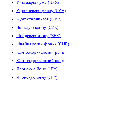
Узбекскую суму (UZS)
Украинскую гривну (UAH)
Фунт стерлингов (GBP)
Чешскую крону (CZK)
Шведскую крону (SEK)
Швейцарский франк (CHF)
Южноафриканский рэнд
Южноафриканский рэнд
Японскую йену (JPY)
Японскую йену (JPY)