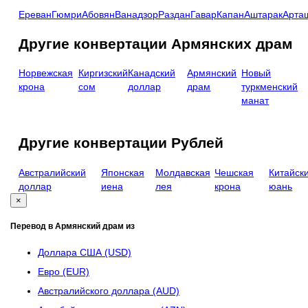
Ереван
Гюмри
Абовян
Ванадзор
Раздан
Гавар
Капан
Аштарак
Арта
Другие конвертации Армянских драм
Норвежская
Киргизский
Канадский
Армянский
Новый
крона
сом
доллар
драм
туркменский
манат
Другие конвертации Рублей
Австралийский
Японская
Молдавская
Чешская
Китайск
доллар
иена
лея
крона
юань
×
Перевод в Армянский драм из
Доллара США (USD)
Евро (EUR)
Австралийского доллара (AUD)