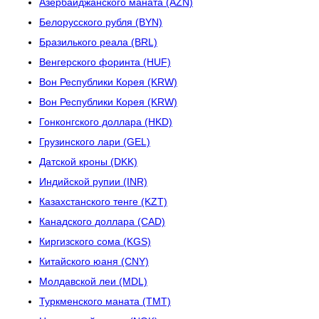
Азербайджанского маната (AZN)
Белорусского рубля (BYN)
Бразилького реала (BRL)
Венгерского форинта (HUF)
Вон Республики Корея (KRW)
Вон Республики Корея (KRW)
Гонконгского доллара (HKD)
Грузинского лари (GEL)
Датской кроны (DKK)
Индийской рупии (INR)
Казахстанского тенге (KZT)
Канадского доллара (CAD)
Киргизского сома (KGS)
Китайского юаня (CNY)
Молдавской леи (MDL)
Туркменского маната (TMT)