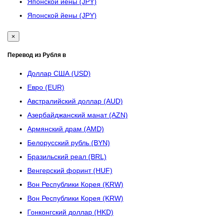
Японской йены (JPY)
Японской йены (JPY)
×
Перевод из Рубля в
Доллар США (USD)
Евро (EUR)
Австралийский доллар (AUD)
Азербайджанский манат (AZN)
Армянский драм (AMD)
Белорусский рубль (BYN)
Бразильский реал (BRL)
Венгерский форинт (HUF)
Вон Республики Корея (KRW)
Вон Республики Корея (KRW)
Гонконгский доллар (HKD)