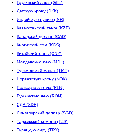
Грузинский лари (GEL)
Датскую крону (DKK)
Индийскую рупию (INR)
Казахстанский тенге (KZT)
Канадский доллар (CAD)
Киргизский сом (KGS)
Китайский юань (CNY)
Молдавскую лею (MDL)
Туркменский манат (TMT)
Норвежскую крону (NOK)
Польскую злотую (PLN)
Румынскую лею (RON)
СДР (XDR)
Сингапурский доллар (SGD)
Таджикский сомони (TJS)
Турецкую лиру (TRY)