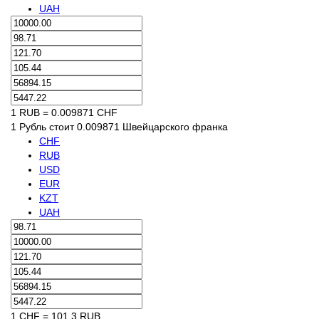
UAH
1 RUB = 0.009871 CHF
1 Рубль стоит 0.009871 Швейцарского франка
CHF
RUB
USD
EUR
KZT
UAH
1 CHF = 101.3 RUB