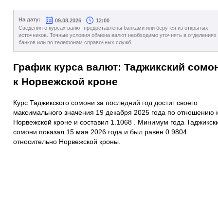
На дату:
09.08.2026
12:00
Сведения о курсах валют предоставлены банками или берутся из открытых
источников. Точные условия обмена валют необходимо уточнять в отделениях
банков или по телефонам справочных служб.
График курса валют: Таджикский сомо
к Норвежской кроне
Курс Таджикского сомони за последний год достиг своего
максимального значения 19 декабря 2025 года по отношению 
Норвежской кроне и составил 1.1068 . Минимум года Таджикск
сомони показал 15 мая 2026 года и был равен 0.9804
относительно Норвежской кроны.