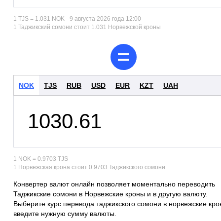
1 TJS = 1.031 NOK - 9 августа 2026 года 12:00
1 Таджикский сомони стоит 1.031 Норвежской кроны
NOK
TJS
RUB
USD
EUR
KZT
UAH
1 NOK = 0.9703 TJS
1 Норвежская крона стоит 0.9703 Таджикского сомони
Конвертер валют онлайн позволяет моментально переводить
Таджикские сомони в Норвежские кроны и в другую валюту.
Выберите курс перевода таджикского сомони в норвежские кро
введите нужную сумму валюты.