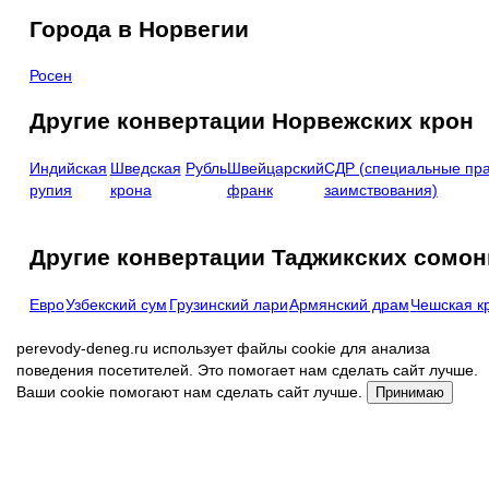
Города в Норвегии
Росен
Другие конвертации Норвежских крон
Индийская
Шведская
Рубль
Швейцарский
СДР (специальные пр
рупия
крона
франк
заимствования)
Другие конвертации Таджикских сомон
Евро
Узбекский сум
Грузинский лари
Армянский драм
Чешская к
perevody-deneg.ru использует файлы cookie для анализа
поведения посетителей. Это помогает нам сделать сайт лучше.
Ваши cookie помогают нам сделать сайт лучше.
Принимаю