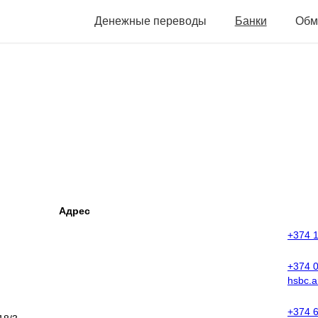
Денежные переводы
Банки
Обм
Адрес
+374 1
+374 
hsbc.
+374 