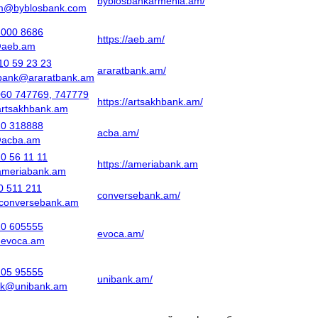
byblosbankarmenia.am/
rm@byblosbank.com
8000 8686
https://aeb.am/
aeb.am
10 59 23 23
araratbank.am/
tbank@araratbank.am
060 747769, 747779
https://artsakhbank.am/
artsakhbank.am
10 318888
acba.am/
acba.am
0 56 11 11
https://ameriabank.am
ameriabank.am
0 511 211
conversebank.am/
conversebank.am
10 605555
evoca.am/
@evoca.am
105 95555
unibank.am/
nk@unibank.am