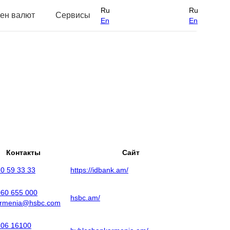
Ru
Ru
ен валют
Сервисы
En
En
Контакты
Сайт
0 59 33 33
https://idbank.am/
060 655 000
hsbc.am/
armenia@hsbc.com
606 16100