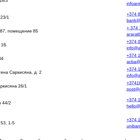
18/3
infoa
+374 
 23/1
bank@
+ 374 
а 87, помещение 85
arara
+374 
, 1Б
info@
+374 
84
acba@
+374 1
згена Саркисяна, д. 2
info@
+3741
аркисяна 26/1
post@
+374 
 44/2
hello
+374 
53, 1-5
uniba