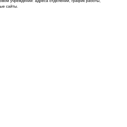
овом учреждении: адреса отделений, график работы,
ые сайты.