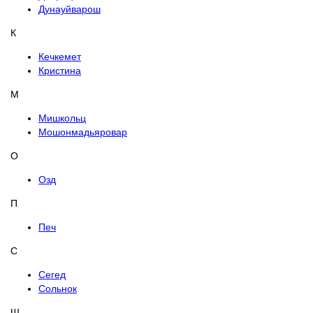
Дунауйварош
К
Кечкемет
Кристина
М
Мишкольц
Мошонмадьяровар
О
Озд
П
Печ
С
Сегед
Сольнок
Ш