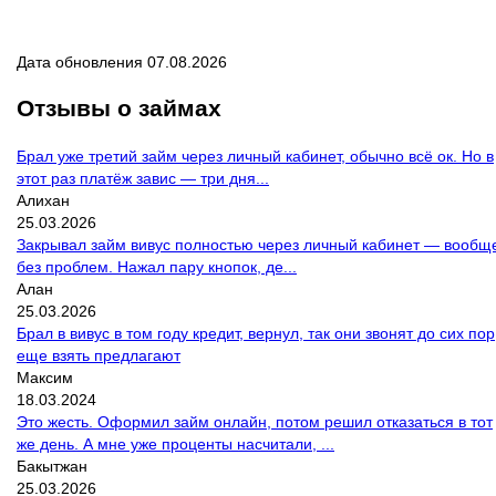
Дата обновления 07.08.2026
Отзывы о займах
Брал уже третий займ через личный кабинет, обычно всё ок. Но в
этот раз платёж завис — три дня...
Алихан
25.03.2026
Закрывал займ вивус полностью через личный кабинет — вообщ
без проблем. Нажал пару кнопок, де...
Алан
25.03.2026
Брал в вивус в том году кредит, вернул, так они звонят до сих пор
еще взять предлагают
Максим
18.03.2024
Это жесть. Оформил займ онлайн, потом решил отказаться в тот
же день. А мне уже проценты насчитали, ...
Бакытжан
25.03.2026