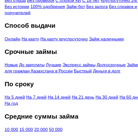
Без отказа
Без проверок
С плохой КИ
С 18 лет
Круглосуточно 24/
Без истории
100% одобрения
Займ-бот
Без залога
Без справок и
поручителей
Способ выдачи
Онлайн
На карту
На карту круглосуточно
Займ наличными
Срочные займы
Новые
До зарплаты
Лучшие
Экспресс займы
Долгосрочные
Займ
для граждан Казахстана в России
Быстрый
Деньги в долг
По сроку
На 5 дней
На 7 дней
На 14 дней
На 21 день
На 30 дней
На 60 дн
На год
Средние суммы займа
10 000
15 000
20 000
50 000