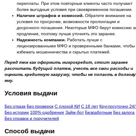
переплаты. При этом повторные клиенты часто получают
более выгодные условия при своевременном погашении.
Наличие штрафов и комиссий.
Обратите внимание на
условия по просрочке, возможности пролонгации и
досрочного погашения. Некоторые МФО берут комиссию з
продление, поэтому лучше уточнять это заранее.
Надежность компании.
Работать лучше с
лицензированными МФО и проверенными банками, чтобы
избежать мошенничества и скрытых платежей.
Перед тем как оформить микрокредит, стоит заранее
рассчитать будущий платеж, учесть все свои расходы и
оценить кредитную нагрузку, чтобы не попасть в долгов
яму.
Условия выдачи
Без отказа
Без проверок
С плохой КИ
С 18 лет
Круглосуточно 24/
Без истории
100% одобрения
Займ-бот
Безработным
Без залога
Без справок и поручителей
Способ выдачи