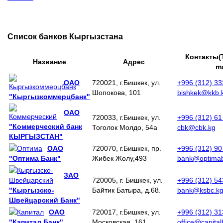
Список банков Кыргызстана
Контакты(
Название
Адрес
ma
ОАО
720021, г.Бишкек, ул.
+996 (312) 3
Шопокова, 101
bishkek@kkb.
"Кыргызкоммерцбанк"
ОАО
720033, г.Бишкек, ул.
+996 (312) 61
"Коммерческий банк
Тоголок Молдо, 54а
cbk@cbk.kg
КЫРГЫЗСТАН"
ОАО
720070, г.Бишкек, пр.
+996 (312) 90
"Оптима Банк"
Жибек Жолу,493
bank@optimab
ЗАО
720005, г. Бишкек, ул.
+996 (312) 5
"Кыргызско-
Байтик Батыра, д.68.
bank@ksbc.k
Швейцарский Банк"
ОАО
720017, г.Бишкек, ул.
+996 (312) 3
"Капитал Банк"
Московская, 161
office@capita