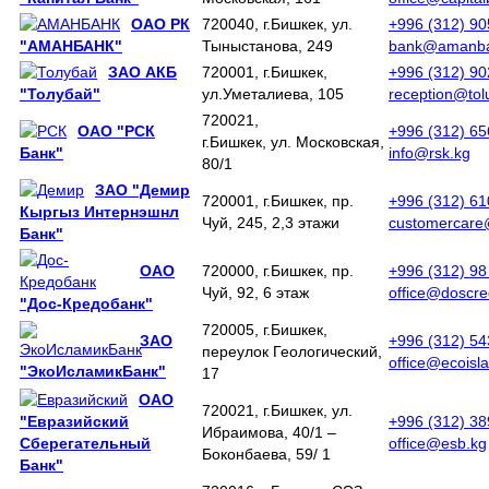
ОАО РК
720040, г.Бишкек, ул.
+996 (312) 9
"АМАНБАНК"
Тыныстанова, 249
bank@amanba
ЗАО АКБ
720001, г.Бишкек,
+996 (312) 90
"Толубай"
ул.Уметалиева, 105
reception@tol
720021,
ОАО "РСК
+996 (312) 6
г.Бишкек, ул. Московская,
Банк"
info@rsk.kg
80/1
ЗАО "Демир
720001, г.Бишкек, пр.
+996 (312) 6
Кыргыз Интернэшнл
Чуй, 245, 2,3 этажи
customercare
Банк"
ОАО
720000, г.Бишкек, пр.
+996 (312) 98
Чуй, 92, 6 этаж
office@doscr
"Дос-Кредобанк"
720005, г.Бишкек,
ЗАО
+996 (312) 5
переулок Геологический,
office@ecoisl
"ЭкоИсламикБанк"
17
ОАО
720021, г.Бишкек, ул.
"Евразийский
+996 (312) 3
Ибраимова, 40/1 –
Сберегательный
office@esb.kg
Боконбаева, 59/ 1
Банк"