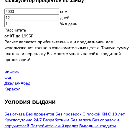
Калькулятор процентов по займу
сом
дней
% в день
Рассчитать
от
0₸
до 1995₽
Расчет является приблизительным и предназначен для
использования только в ознакомительных целях. Точную сумму
платежа и переплату Вы можете узнать на сайте кредитной
организации!
Бишкек
Ош
Джалал-Абад
Каракол
Условия выдачи
Без отказа
Без процентов
Без проверок
С плохой КИ
С 18 лет
Круглосуточно 24/7
Безработным
Без залога
Без справок и
поручителей
Потребительский кредит
Выгодные кредиты