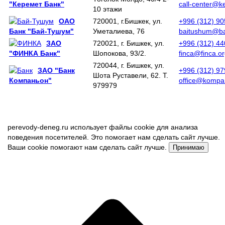
"Керемет Банк"
call-center@k
10 этажи
ОАО
720001, г.Бишкек, ул.
+996 (312) 90
Банк "Бай-Тушум"
Уметалиева, 76
baitushum@ba
ЗАО
720021, г. Бишкек, ул.
+996 (312) 4
"ФИНКА Банк"
Шопокова, 93/2.
finca@finca.or
720044, г. Бишкек, ул.
ЗАО "Банк
+996 (312) 9
Шота Руставели, 62. Т.
Компаньон"
office@kompa
979979
perevody-deneg.ru использует файлы cookie для анализа
поведения посетителей. Это помогает нам сделать сайт лучше.
Ваши cookie помогают нам сделать сайт лучше.
Принимаю