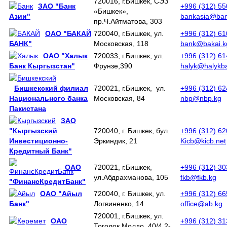
720016, г.Бишкек, СЭЗ
ЗАО "Банк
+996 (312) 5
«Бишкек»,
Азии"
bankasia@ban
пр.Ч.Айтматова, 303
ОАО "БАКАЙ
720040, г.Бишкек, ул.
+996 (312) 6
БАНК"
Московская, 118
bank@bakai.k
ОАО "Халык
720033, г.Бишкек, ул.
+996 (312) 6
Банк Кыргызстан"
Фрунзе,390
halyk@halykb
Бишкекский филиал
720021, г.Бишкек, ул.
+996 (312) 6
Национального банка
Московская, 84
nbp@nbp.kg
Пакистана
ЗАО
"Кыргызский
720040, г. Бишкек, бул.
+996 (312) 6
Инвестиционно-
Эркиндик, 21
Kicb@kicb.net
Кредитный Банк"
ОАО
720021, г.Бишкек,
+996 (312) 3
ул.Абдрахманова, 105
fkb@fkb.kg
"ФинансКредитБанк"
ОАО "Айыл
720040, г. Бишкек, ул.
+996 (312) 6
Банк"
Логвиненко, 14
office@ab.kg
720001, г.Бишкек, ул.
ОАО
+996 (312) 3
Тоголок Молдо, 40/4 2-