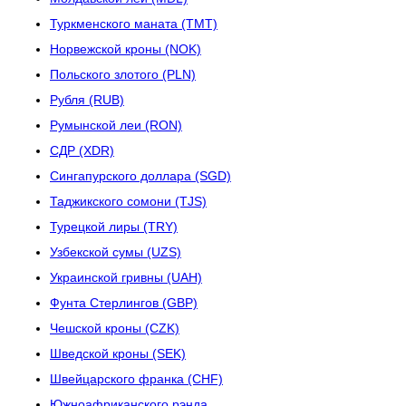
Туркменского маната (TMT)
Норвежской кроны (NOK)
Польского злотого (PLN)
Рубля (RUB)
Румынской леи (RON)
СДР (XDR)
Сингапурского доллара (SGD)
Таджикского сомони (TJS)
Турецкой лиры (TRY)
Узбекской сумы (UZS)
Украинской гривны (UAH)
Фунта Стерлингов (GBP)
Чешской кроны (CZK)
Шведской кроны (SEK)
Швейцарского франка (CHF)
Южноафриканского рэнда