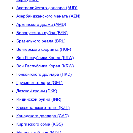
Австралийского доллара (AUD)
Азербайджанского маната (AZN)
Армянского драма (AMD)
Белорусского рубля (BYN)
Бразилького реала (BRL)
Венгерского форинта (HUF)
Вон Республики Корея (KRW)
Вон Республики Корея (KRW)
Гонконгского доллара (HKD)
Грузинского лари (GEL)
Датской кроны (DKK)
Индийской рупии (INR)
Казахстанского тенге (KZT)
Канадского доллара (CAD)
Киргизского сома (KGS)
Молдавской леи (MDL)