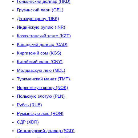
Гонконгский доллар (HKD)
Грузинский лари (GEL)
Датскую крону (DKK)
Индийскую рупию (INR)
Казахстанский тенге (KZT)
Канадский доллар (CAD)
Киргизский сом (KGS)
Китайский юань (CNY)
Молдавскую лею (MDL)
Туркменский манат (TMT)
Норвежскую крону (NOK)
Польскую злотую (PLN)
Рубль (RUB)
Румынскую лею (RON)
СДР (XDR)
Сингапурский доллар (SGD)