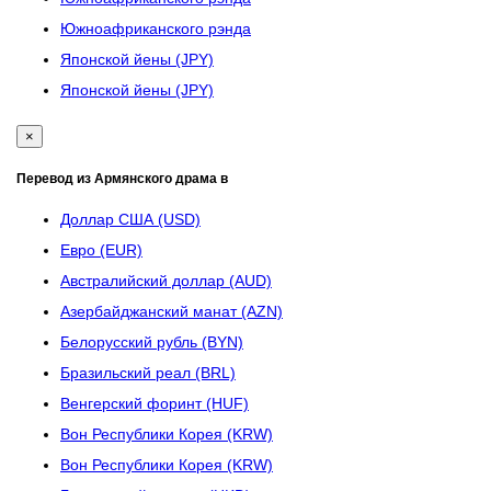
Южноафриканского рэнда
Японской йены (JPY)
Японской йены (JPY)
×
Перевод из Армянского драма в
Доллар США (USD)
Евро (EUR)
Австралийский доллар (AUD)
Азербайджанский манат (AZN)
Белорусский рубль (BYN)
Бразильский реал (BRL)
Венгерский форинт (HUF)
Вон Республики Корея (KRW)
Вон Республики Корея (KRW)