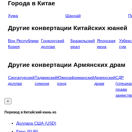
Города в Китае
Хума
Шанхай
П
Другие конвертации Китайских юаней
Вон Республики
Гонконгский
Бразильский
Японская
Узбекс
Корея
доллар
реал
иена
сум
Другие конвертации Армянских драм
Сингапурский
Таджикский
Южноафриканский
Армянский
СДР
доллар
сомони
рэнд
драм
(специа
права
заимств
×
Перевод в Китайский юань из
Доллара США (USD)
Евро (EUR)