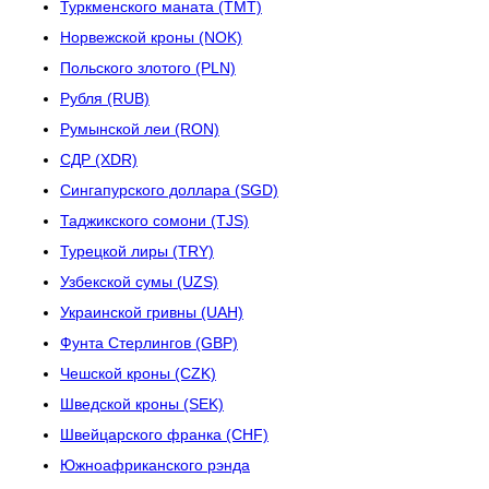
Туркменского маната (TMT)
Норвежской кроны (NOK)
Польского злотого (PLN)
Рубля (RUB)
Румынской леи (RON)
СДР (XDR)
Сингапурского доллара (SGD)
Таджикского сомони (TJS)
Турецкой лиры (TRY)
Узбекской сумы (UZS)
Украинской гривны (UAH)
Фунта Стерлингов (GBP)
Чешской кроны (CZK)
Шведской кроны (SEK)
Швейцарского франка (CHF)
Южноафриканского рэнда