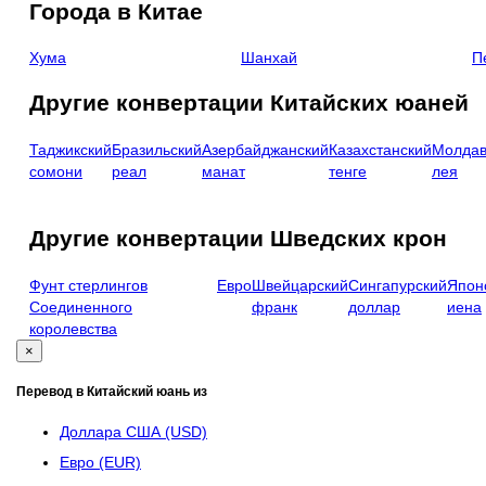
Города в Китае
Хума
Шанхай
П
Другие конвертации Китайских юаней
Таджикский
Бразильский
Азербайджанский
Казахстанский
Молдав
сомони
реал
манат
тенге
лея
Другие конвертации Шведских крон
Фунт стерлингов
Евро
Швейцарский
Сингапурский
Япон
Соединенного
франк
доллар
иена
королевства
×
Перевод в Китайский юань из
Доллара США (USD)
Евро (EUR)