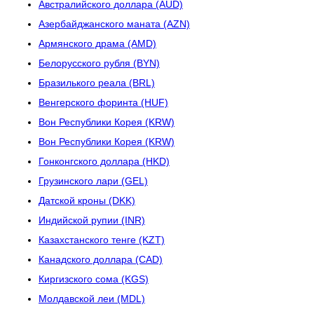
Австралийского доллара (AUD)
Азербайджанского маната (AZN)
Армянского драма (AMD)
Белорусского рубля (BYN)
Бразилького реала (BRL)
Венгерского форинта (HUF)
Вон Республики Корея (KRW)
Вон Республики Корея (KRW)
Гонконгского доллара (HKD)
Грузинского лари (GEL)
Датской кроны (DKK)
Индийской рупии (INR)
Казахстанского тенге (KZT)
Канадского доллара (CAD)
Киргизского сома (KGS)
Молдавской леи (MDL)