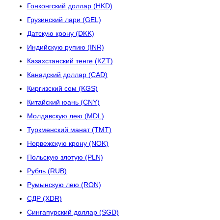
Гонконгский доллар (HKD)
Грузинский лари (GEL)
Датскую крону (DKK)
Индийскую рупию (INR)
Казахстанский тенге (KZT)
Канадский доллар (CAD)
Киргизский сом (KGS)
Китайский юань (CNY)
Молдавскую лею (MDL)
Туркменский манат (TMT)
Норвежскую крону (NOK)
Польскую злотую (PLN)
Рубль (RUB)
Румынскую лею (RON)
СДР (XDR)
Сингапурский доллар (SGD)