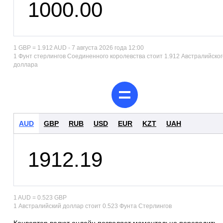
1 GBP = 1.912 AUD - 7 августа 2026 года 12:00
1 Фунт стерлингов Соединенного королевства стоит 1.912 Австралийског
доллара
AUD
GBP
RUB
USD
EUR
KZT
UAH
1 AUD = 0.523 GBP
1 Австралийский доллар стоит 0.523 Фунта Стерлингов
Конвертер валют онлайн позволяет моментально переводить