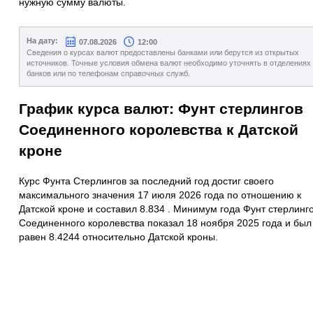
нужную сумму валюты.
На дату:
07.08.2026
12:00
Сведения о курсах валют предоставлены банками или берутся из открытых
источников. Точные условия обмена валют необходимо уточнять в отделениях
банков или по телефонам справочных служб.
График курса валют: Фунт стерлингов
Соединенного королевства к Датской
кроне
Курс Фунта Стерлингов за последний год достиг своего
максимального значения 17 июля 2026 года по отношению к
Датской кроне и составил 8.834 . Минимум года Фунт стерлинг
Соединенного королевства показал 18 ноября 2025 года и был
равен 8.4244 относительно Датской кроны.