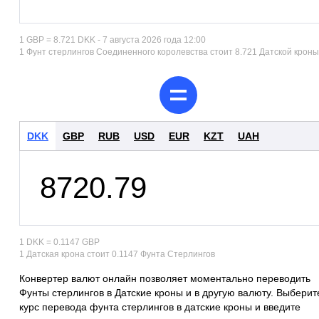
1 GBP = 8.721 DKK - 7 августа 2026 года 12:00
1 Фунт стерлингов Соединенного королевства стоит 8.721 Датской кроны
DKK
GBP
RUB
USD
EUR
KZT
UAH
1 DKK = 0.1147 GBP
1 Датская крона стоит 0.1147 Фунта Стерлингов
Конвертер валют онлайн позволяет моментально переводить
Фунты стерлингов в Датские кроны и в другую валюту. Выберит
курс перевода фунта стерлингов в датские кроны и введите