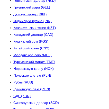
Гонконгский доллар (HKD)
Грузинский лари (GEL)
Датскую крону (DKK)
Индийскую рупию (INR)
Казахстанский тенге (KZT)
Канадский доллар (CAD)
Киргизский сом (KGS)
Китайский юань (CNY)
Молдавскую лею (MDL)
Туркменский манат (TMT)
Норвежскую крону (NOK)
Польскую злотую (PLN)
Рубль (RUB)
Румынскую лею (RON)
СДР (XDR)
Сингапурский доллар (SGD)