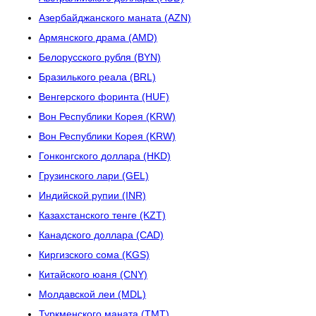
Азербайджанского маната (AZN)
Армянского драма (AMD)
Белорусского рубля (BYN)
Бразилького реала (BRL)
Венгерского форинта (HUF)
Вон Республики Корея (KRW)
Вон Республики Корея (KRW)
Гонконгского доллара (HKD)
Грузинского лари (GEL)
Индийской рупии (INR)
Казахстанского тенге (KZT)
Канадского доллара (CAD)
Киргизского сома (KGS)
Китайского юаня (CNY)
Молдавской леи (MDL)
Туркменского маната (TMT)