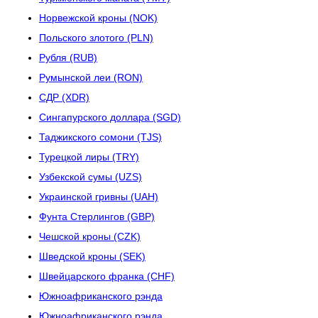
Норвежской кроны (NOK)
Польского злотого (PLN)
Рубля (RUB)
Румынской леи (RON)
СДР (XDR)
Сингапурского доллара (SGD)
Таджикского сомони (TJS)
Турецкой лиры (TRY)
Узбекской сумы (UZS)
Украинской гривны (UAH)
Фунта Стерлингов (GBP)
Чешской кроны (CZK)
Шведской кроны (SEK)
Швейцарского франка (CHF)
Южноафриканского рэнда
Южноафриканского рэнда