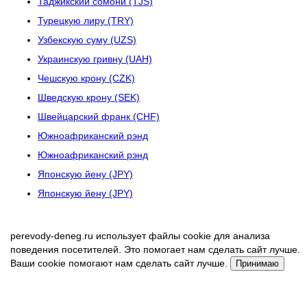
Таджикский сомони (TJS)
Турецкую лиру (TRY)
Узбекскую суму (UZS)
Украинскую гривну (UAH)
Чешскую крону (CZK)
Шведскую крону (SEK)
Швейцарский франк (CHF)
Южноафриканский рэнд
Южноафриканский рэнд
Японскую йену (JPY)
Японскую йену (JPY)
perevody-deneg.ru использует файлы cookie для анализа
поведения посетителей. Это помогает нам сделать сайт лучше.
Ваши cookie помогают нам сделать сайт лучше.
Принимаю