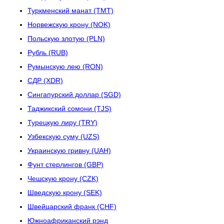
Туркменский манат (TMT)
Норвежскую крону (NOK)
Польскую злотую (PLN)
Рубль (RUB)
Румынскую лею (RON)
СДР (XDR)
Сингапурский доллар (SGD)
Таджикский сомони (TJS)
Турецкую лиру (TRY)
Узбекскую суму (UZS)
Украинскую гривну (UAH)
Фунт стерлингов (GBP)
Чешскую крону (CZK)
Шведскую крону (SEK)
Швейцарский франк (CHF)
Южноафриканский рэнд