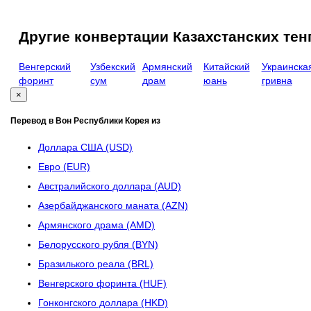
Другие конвертации Казахстанских тен
Венгерский
Узбекский
Армянский
Китайский
Украинска
форинт
сум
драм
юань
гривна
×
Перевод в Вон Республики Корея из
Доллара США (USD)
Евро (EUR)
Австралийского доллара (AUD)
Азербайджанского маната (AZN)
Армянского драма (AMD)
Белорусского рубля (BYN)
Бразилького реала (BRL)
Венгерского форинта (HUF)
Гонконгского доллара (HKD)