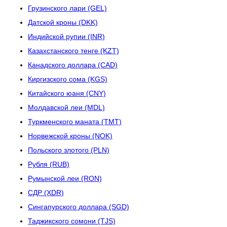
Грузинского лари (GEL)
Датской кроны (DKK)
Индийской рупии (INR)
Казахстанского тенге (KZT)
Канадского доллара (CAD)
Киргизского сома (KGS)
Китайского юаня (CNY)
Молдавской леи (MDL)
Туркменского маната (TMT)
Норвежской кроны (NOK)
Польского злотого (PLN)
Рубля (RUB)
Румынской леи (RON)
СДР (XDR)
Сингапурского доллара (SGD)
Таджикского сомони (TJS)