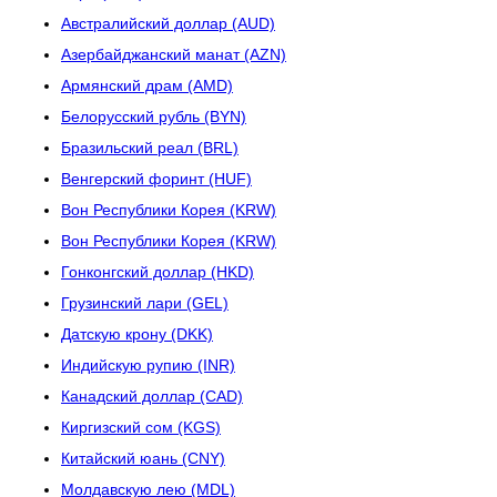
Австралийский доллар (AUD)
Азербайджанский манат (AZN)
Армянский драм (AMD)
Белорусский рубль (BYN)
Бразильский реал (BRL)
Венгерский форинт (HUF)
Вон Республики Корея (KRW)
Вон Республики Корея (KRW)
Гонконгский доллар (HKD)
Грузинский лари (GEL)
Датскую крону (DKK)
Индийскую рупию (INR)
Канадский доллар (CAD)
Киргизский сом (KGS)
Китайский юань (CNY)
Молдавскую лею (MDL)