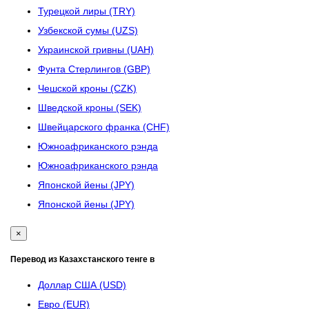
Турецкой лиры (TRY)
Узбекской сумы (UZS)
Украинской гривны (UAH)
Фунта Стерлингов (GBP)
Чешской кроны (CZK)
Шведской кроны (SEK)
Швейцарского франка (CHF)
Южноафриканского рэнда
Южноафриканского рэнда
Японской йены (JPY)
Японской йены (JPY)
×
Перевод из Казахстанского тенге в
Доллар США (USD)
Евро (EUR)