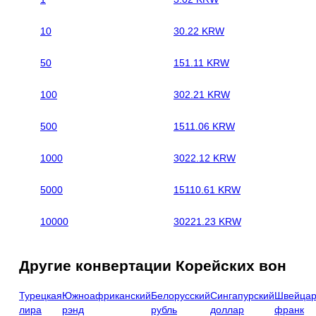
10
30.22 KRW
50
151.11 KRW
100
302.21 KRW
500
1511.06 KRW
1000
3022.12 KRW
5000
15110.61 KRW
10000
30221.23 KRW
Другие конвертации Корейских вон
Турецкая
Южноафриканский
Белорусский
Сингапурский
Швейцар
лира
рэнд
рубль
доллар
франк