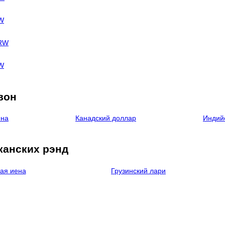
RW
KRW
RW
вон
ена
Канадский доллар
Индий
канских рэнд
ая иена
Грузинский лари