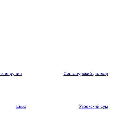
ская рупия
Сингапурский доллар
Евро
Узбекский сум