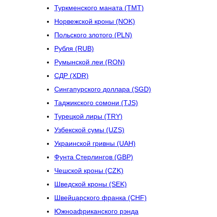
Туркменского маната (TMT)
Норвежской кроны (NOK)
Польского злотого (PLN)
Рубля (RUB)
Румынской леи (RON)
СДР (XDR)
Сингапурского доллара (SGD)
Таджикского сомони (TJS)
Турецкой лиры (TRY)
Узбекской сумы (UZS)
Украинской гривны (UAH)
Фунта Стерлингов (GBP)
Чешской кроны (CZK)
Шведской кроны (SEK)
Швейцарского франка (CHF)
Южноафриканского рэнда