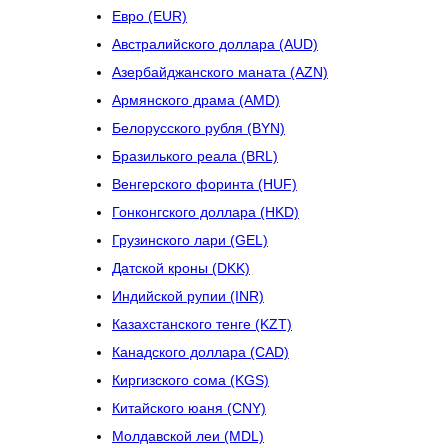
Евро (EUR)
Австралийского доллара (AUD)
Азербайджанского маната (AZN)
Армянского драма (AMD)
Белорусского рубля (BYN)
Бразилького реала (BRL)
Венгерского форинта (HUF)
Гонконгского доллара (HKD)
Грузинского лари (GEL)
Датской кроны (DKK)
Индийской рупии (INR)
Казахстанского тенге (KZT)
Канадского доллара (CAD)
Киргизского сома (KGS)
Китайского юаня (CNY)
Молдавской леи (MDL)