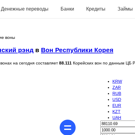
Денежные переводы
Банки
Кредиты
Займы
ие воны
ский рэнд
в
Вон Республики Корея
вонах на сегодня составляет
88.111
Корейских вон по данным ЦБ Р
KRW
ZAR
RUB
USD
EUR
KZT
UAH