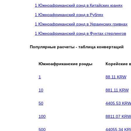
1 Южноафриканский рэнд в Китайских юанях
1 Южноафриканский рэнд в Рублях
1 Южноафриканский рэнд в Украинских гривнах
1 Южноафриканский рэнд в Фунтах стерлингов
Популярные расчеты - таблица конвертаций
Южноафриканские рэнды
Корейские 
1
88.11 KRW
10
881.11 KRW
50
4405.53 KR
100
8811.07 KRW
500
44055.34 K