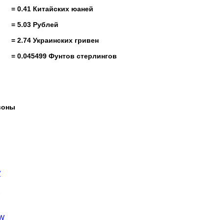
= 0.41 Китайских юаней
= 5.03 Рублей
= 2.74 Украинских гривен
= 0.045499 Фунтов стерлингов
воны
W
RW