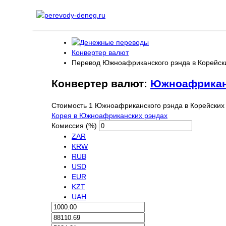
Конвертер валют
Перевод Южноафриканского рэнда в Корейск
Конвертер валют:
Южноафрикан
Стоимость 1 Южноафриканского рэнда в Корейских 
Корея в Южноафриканских рэндах
Комиссия (%)
ZAR
KRW
RUB
USD
EUR
KZT
UAH