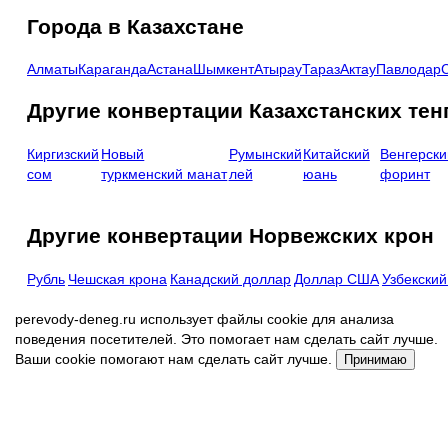
Города в Казахстане
Алматы
Караганда
Астана
Шымкент
Атырау
Тараз
Актау
Павлодар
Другие конвертации Казахстанских тен
Киргизский
Новый
Румынский
Китайский
Венгерски
сом
туркменский манат
лей
юань
форинт
Другие конвертации Норвежских крон
Рубль
Чешская крона
Канадский доллар
Доллар США
Узбекский
perevody-deneg.ru использует файлы cookie для анализа
поведения посетителей. Это помогает нам сделать сайт лучше.
Ваши cookie помогают нам сделать сайт лучше.
Принимаю