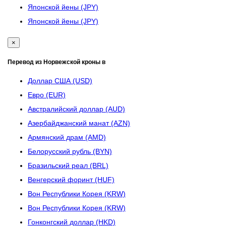
Японской йены (JPY)
Японской йены (JPY)
×
Перевод из Норвежской кроны в
Доллар США (USD)
Евро (EUR)
Австралийский доллар (AUD)
Азербайджанский манат (AZN)
Армянский драм (AMD)
Белорусский рубль (BYN)
Бразильский реал (BRL)
Венгерский форинт (HUF)
Вон Республики Корея (KRW)
Вон Республики Корея (KRW)
Гонконгский доллар (HKD)