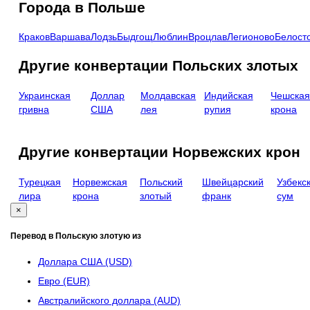
Города в Польше
Краков
Варшава
Лодзь
Быдгощ
Люблин
Вроцлав
Легионово
Белост
Другие конвертации Польских злотых
Украинская
Доллар
Молдавская
Индийская
Чешска
гривна
США
лея
рупия
крона
Другие конвертации Норвежских крон
Турецкая
Норвежская
Польский
Швейцарский
Узбекс
лира
крона
злотый
франк
сум
×
Перевод в Польскую злотую из
Доллара США (USD)
Евро (EUR)
Австралийского доллара (AUD)