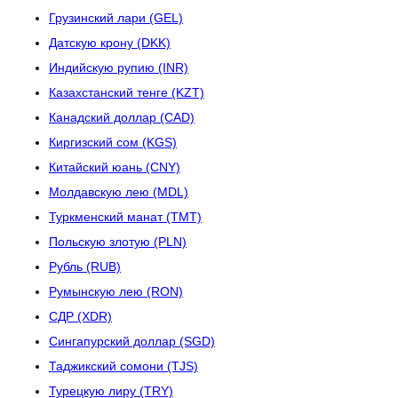
Грузинский лари (GEL)
Датскую крону (DKK)
Индийскую рупию (INR)
Казахстанский тенге (KZT)
Канадский доллар (CAD)
Киргизский сом (KGS)
Китайский юань (CNY)
Молдавскую лею (MDL)
Туркменский манат (TMT)
Польскую злотую (PLN)
Рубль (RUB)
Румынскую лею (RON)
СДР (XDR)
Сингапурский доллар (SGD)
Таджикский сомони (TJS)
Турецкую лиру (TRY)