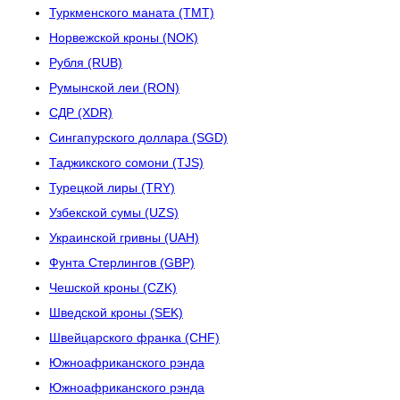
Туркменского маната (TMT)
Норвежской кроны (NOK)
Рубля (RUB)
Румынской леи (RON)
СДР (XDR)
Сингапурского доллара (SGD)
Таджикского сомони (TJS)
Турецкой лиры (TRY)
Узбекской сумы (UZS)
Украинской гривны (UAH)
Фунта Стерлингов (GBP)
Чешской кроны (CZK)
Шведской кроны (SEK)
Швейцарского франка (CHF)
Южноафриканского рэнда
Южноафриканского рэнда