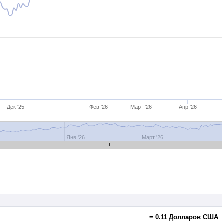
Дек '25
Фев '26
Март '26
Апр '26
Янв '26
Март '26
= 0.11 Долларов США