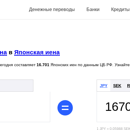
Денежные переводы
Банки
Кредиты
на
в
Японская иена
сегодня составляет
16.701
Японских иен по данным ЦБ РФ. Узнайте
JPY
SEK
R
1 JPY = 0.05988 SE