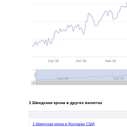
Сен '25
Окт '25
Ноя '25
Сен '25
Ноя '25
1 Шведская крона в других валютах
1 Шведская крона в Долларах США