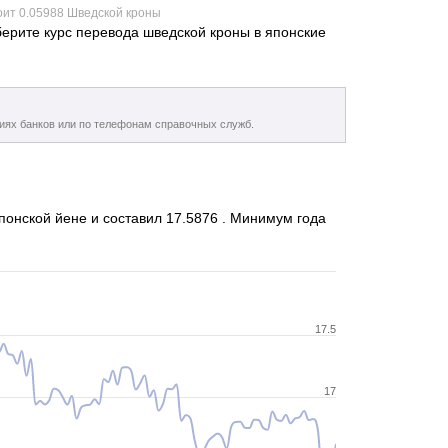
оит 0.05988 Шведской кроны
ерите курс перевода шведской кроны в японские
ниях банков или по телефонам справочных служб.
понской йене и составил 17.5876 . Минимум года
17.5
17