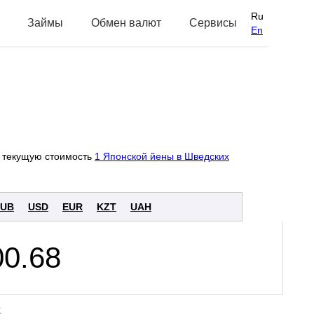
Ru
Займы
Обмен валют
Сервисы
En
 текущую стоимость
1 Японской йены в Шведских
UB
USD
EUR
KZT
UAH
K