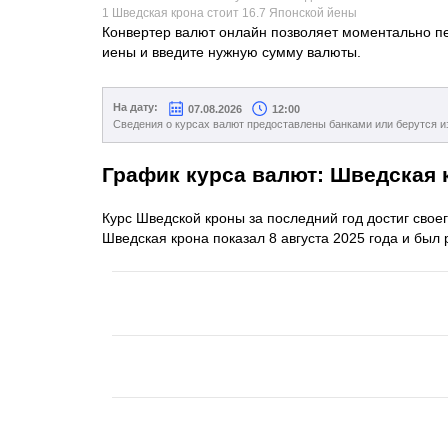
1 Шведская крона стоит 16.7 Японской йены
Конвертер валют онлайн позволяет моментально пе
иены и введите нужную сумму валюты.
На дату:
07.08.2026
12:00
Сведения о курсах валют предоставлены банками или берутся и
График курса валют: Шведская 
Курс Шведской кроны за последний год достиг свое
Шведская крона показал 8 августа 2025 года и был