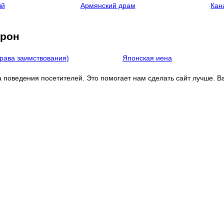
ый
Армянский драм
Кан
крон
рава заимствования)
Японская иена
а поведения посетителей. Это помогает нам сделать сайт лучше.
В