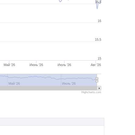
16.5
16
15.5
15
Май '26
Июнь '26
Июль '26
Авг '26
Май '26
Июль '26
Highcharts.com