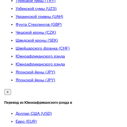
Турецкой лиры (TRY)
Узбекской сумы (UZS)
Украинской гривны (UAH)
Фунта Стерлингов (GBP)
Чешской кроны (CZK)
Шведской кроны (SEK)
Швейцарского франка (CHF)
Южноафриканского рэнда
Южноафриканского рэнда
Японской йены (JPY)
Японской йены (JPY)
×
Перевод из Южноафриканского рэнда в
Доллар США (USD)
Евро (EUR)