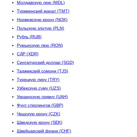
Молдавскую лею (MDL)
Туркменский манат (TMT)
Норвежскую крону (NOK)
Польскую злотую (PLN)
Рубль (RUB)
Румынскую лею (RON)
СДР (XDR)
Сингапурский доллар (SGD)
Таджикский сомони (TJS)
Турецкую лиру (TRY)
Узбекскую суму (UZS)
Украинскую гривну (UAH)
Фунт стерлингов (GBP)
Чешскую крону (CZK)
Шведскую крону (SEK)
Швейцарский франк (CHF)