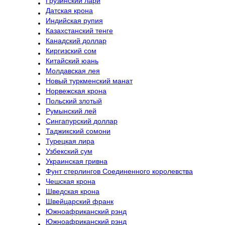
Грузинский лари
Датская крона
Индийская рупия
Казахстанский тенге
Канадский доллар
Киргизский сом
Китайский юань
Молдавская лея
Новый туркменский манат
Норвежская крона
Польский злотый
Румынский лей
Сингапурский доллар
Таджикский сомони
Турецкая лира
Узбекский сум
Украинская гривна
Фунт стерлингов Соединенного королевства
Чешская крона
Шведская крона
Швейцарский франк
Южноафриканский рэнд
Южноафриканский рэнд