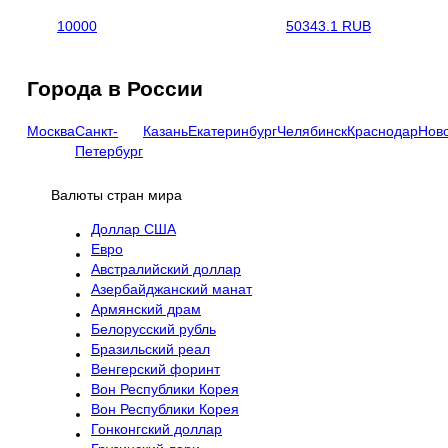
10000
50343.1 RUB
Города в России
Москва
Санкт-
Казань
Екатеринбург
Челябинск
Краснодар
Нов
Петербург
Валюты стран мира
Доллар США
Евро
Австралийский доллар
Азербайджанский манат
Армянский драм
Белорусский рубль
Бразильский реал
Венгерский форинт
Вон Республики Корея
Вон Республики Корея
Гонконгский доллар