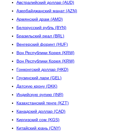
Австралийский доллар (AUD)
Азербайджанский манат (AZN)
Армянский драм (AMD)
Белорусский рубль (BYN)
Бразильский реал (BRL)
Венгерский форинт (HUF)
Вон Республики Корея (KRW)
Вон Республики Корея (KRW)
Гонконгский доллар (HKD)
Грузинский лари (GEL)
Датскую крону (DKK)
Индийскую рупию (INR)
Казахстанский тенге (KZT)
Канадский доллар (CAD)
Киргизский сом (KGS)
Китайский юань (CNY)