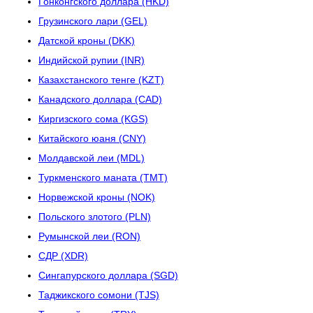
Гонконгского доллара (HKD)
Грузинского лари (GEL)
Датской кроны (DKK)
Индийской рупии (INR)
Казахстанского тенге (KZT)
Канадского доллара (CAD)
Киргизского сома (KGS)
Китайского юаня (CNY)
Молдавской леи (MDL)
Туркменского маната (TMT)
Норвежской кроны (NOK)
Польского злотого (PLN)
Румынской леи (RON)
СДР (XDR)
Сингапурского доллара (SGD)
Таджикского сомони (TJS)