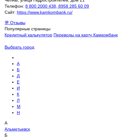
Телефон:
8 800 2000 438, 8958 285 60 09
Сайт:
https://www.kamkombank.ru/
💬 Отзывы
Популярные страницы
Кредитный калькулятор
Переводы на карту Камкомбанк
Выбрать город
А
Б
Д
Е
И
К
Л
М
Н
А
Альметьевск
Б