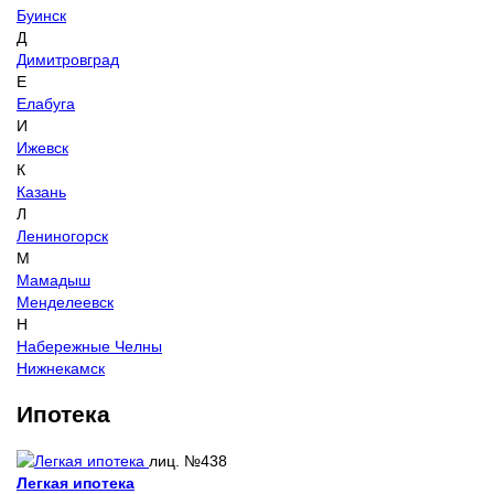
Буинск
Д
Димитровград
Е
Елабуга
И
Ижевск
К
Казань
Л
Лениногорск
М
Мамадыш
Менделеевск
Н
Набережные Челны
Нижнекамск
Ипотека
лиц. №438
Легкая ипотека