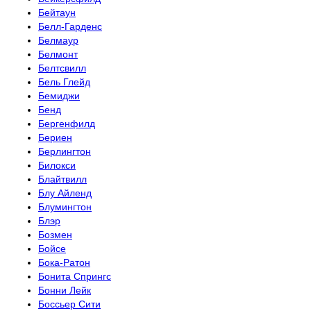
Бейтаун
Белл-Гарденс
Белмаур
Белмонт
Белтсвилл
Бель Глейд
Бемиджи
Бенд
Бергенфилд
Бериен
Берлингтон
Билокси
Блайтвилл
Блу Айленд
Блумингтон
Блэр
Бозмен
Бойсе
Бока-Ратон
Бонита Спрингс
Бонни Лейк
Боссьер Сити