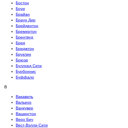
Бостон
Боуи
Брайан
Браун Дир
Брейдентон
Бремертон
Брентвуд
Брея
Бриджтон
Бруклин
Брюэр
Буллхед Сити
Бурбоннис
Буффало
В
Вакавиль
Вальехо
Ванкувер
Вашингтон
Веро Бич
Вест-Вэлли-Сити