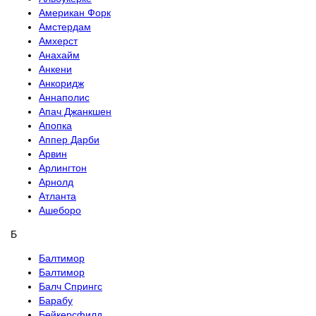
Американ Форк
Амстердам
Амхерст
Анахайм
Анкени
Анкоридж
Аннаполис
Апач Джанкшен
Апопка
Аппер Дарби
Арвин
Арлингтон
Арнолд
Атланта
Ашеборо
Б
Балтимор
Балтимор
Балч Спрингс
Барабу
Бейкерсфилд