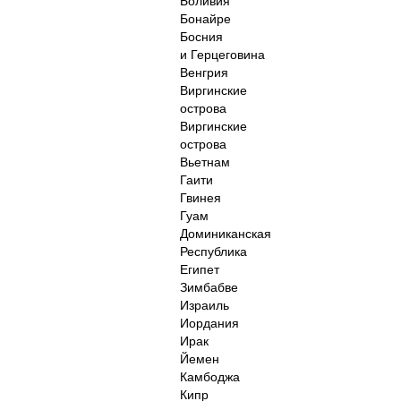
Боливия
Бонайре
Босния
и Герцеговина
Венгрия
Виргинские
острова
Виргинские
острова
Вьетнам
Гаити
Гвинея
Гуам
Доминиканская
Республика
Египет
Зимбабве
Израиль
Иордания
Ирак
Йемен
Камбоджа
Кипр