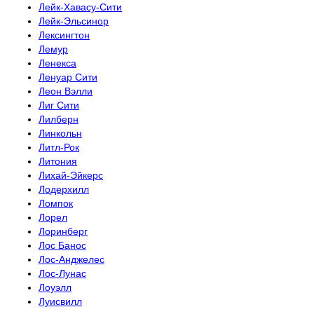
Лейк-Хавасу-Сити
Лейк-Эльсинор
Лексингтон
Лемур
Ленекса
Ленуар Сити
Леон Вэлли
Лиг Сити
Лилберн
Линкольн
Литл-Рок
Литония
Лихай-Эйкерс
Лодерхилл
Ломпок
Лорел
Лоринберг
Лос Банос
Лос-Анджелес
Лос-Лунас
Лоуэлл
Луисвилл