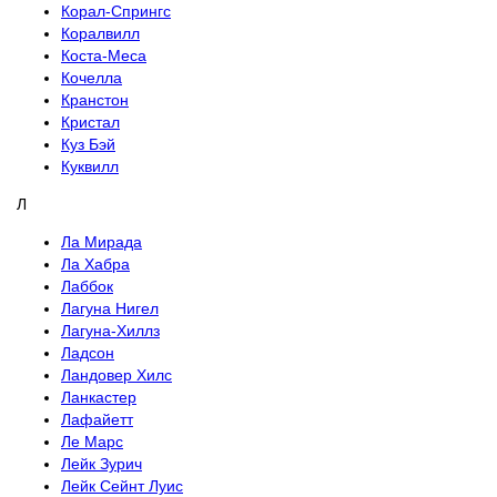
Корал-Спрингс
Коралвилл
Коста-Меса
Кочелла
Кранстон
Кристал
Куз Бэй
Куквилл
Л
Ла Мирада
Ла Хабра
Лаббок
Лагуна Нигел
Лагуна-Хиллз
Ладсон
Ландовер Хилс
Ланкастер
Лафайетт
Ле Марс
Лейк Зурич
Лейк Сейнт Луис