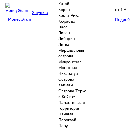
Китай
Корея
от 1%
2 пункта
Коста-Рика
MoneyGram
Подроб
Кюрасао
Лаос
Ливан
Либерия
Литва
Маршалловы
острова
Микронезия
Монголия
Никарагуа
Острова
Кайман
Острова Теркс
и Кайкос
Палестинская
территория
Панама
Парагвай
Перу