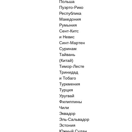
Польша
Пуэрто-Рико
Республика
Македония
Румыния
Сент-Китс
и Невис
Синт-Мартен
Суринам
Тайвань
(Китай)
Тимор-Лесте
Тринидад
и Тобаго
Туркмения
Турция
Уругвай
Филиппины
Чили
Эквадор
Эль-Сальвадор
Эстония
Южный Судан