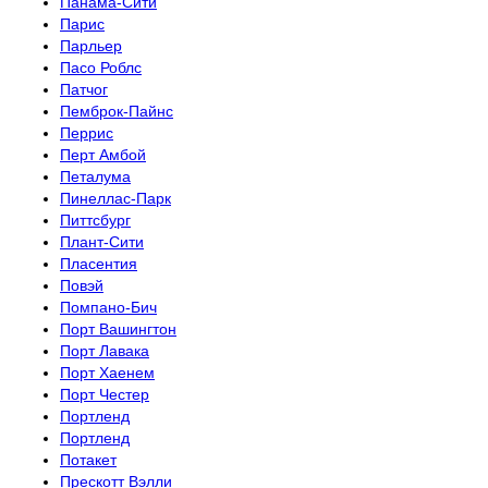
Панама-Сити
Парис
Парльер
Пасо Роблс
Патчог
Пемброк-Пайнс
Перрис
Перт Амбой
Петалума
Пинеллас-Парк
Питтсбург
Плант-Сити
Пласентия
Повэй
Помпано-Бич
Порт Вашингтон
Порт Лавака
Порт Хаенем
Порт Честер
Портленд
Портленд
Потакет
Прескотт Вэлли