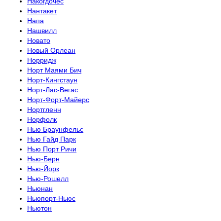
Накогдочес
Нантакет
Напа
Нашвилл
Новато
Новый Орлеан
Норридж
Норт Маями Бич
Норт-Кингстаун
Норт-Лас-Вегас
Норт-Форт-Майерс
Нортгленн
Норфолк
Нью Браунфельс
Нью Гайд Парк
Нью Порт Ричи
Нью-Берн
Нью-Йорк
Нью-Рошелл
Ньюнан
Ньюпорт-Ньюс
Ньютон