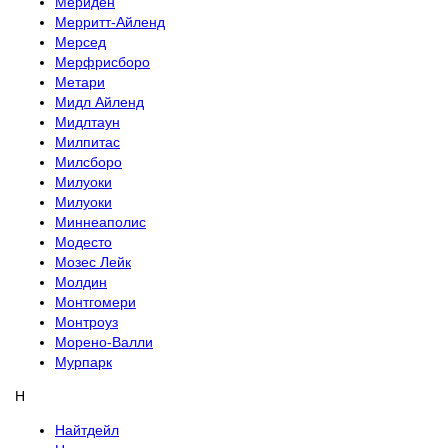
Мериден
Мерритт-Айленд
Мерсед
Мерфрисборо
Метари
Мидл Айленд
Мидлтаун
Милпитас
Милсборо
Милуоки
Милуоки
Миннеаполис
Модесто
Мозес Лейк
Молдин
Монтгомери
Монтроуз
Морено-Валли
Мурпарк
Н
Найтдейл