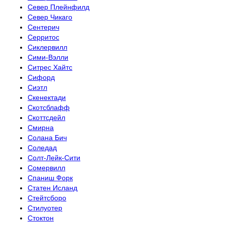
Север Плейнфилд
Север Чикаго
Сентерич
Серритос
Сиклервилл
Сими-Вэлли
Ситрес Хайтс
Сифорд
Сиэтл
Скенектади
Скотсблафф
Скоттсдейл
Смирна
Солана Бич
Соледад
Солт-Лейк-Сити
Сомервилл
Спаниш Форк
Статен Исланд
Стейтсборо
Стилуотер
Стоктон