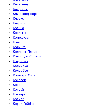
Кливленд
Клирлейк
Клифсайд Парк
Кловис
Клэрмор
Ковина
Ковингтон
Кокисвилл
Коко
Колинга
Колледж Плейс
Колорадо-Спрингс
Колумбия
Колумбус
Колумбус
Коммерс Сити
Коновер
Конро
Конуэй
Коньерс
Копиаг
Корал Гейблс