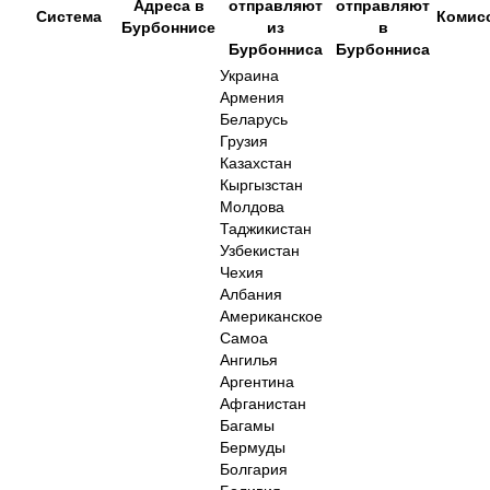
Адреса в
отправляют
отправляют
Система
Комис
Бурбоннисе
из
в
Бурбонниса
Бурбонниса
Украина
Армения
Беларусь
Грузия
Казахстан
Кыргызстан
Молдова
Таджикистан
Узбекистан
Чехия
Албания
Американское
Самоа
Ангилья
Аргентина
Афганистан
Багамы
Бермуды
Болгария