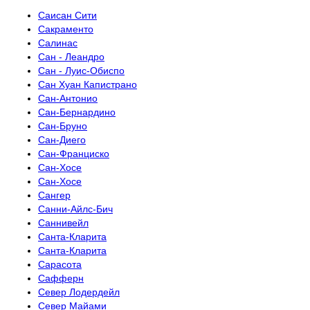
Саисан Сити
Сакраменто
Салинас
Сан - Леандро
Сан - Луис-Обиспо
Сан Хуан Капистрано
Сан-Антонио
Сан-Бернардино
Сан-Бруно
Сан-Диего
Сан-Франциско
Сан-Хосе
Сан-Хосе
Сангер
Санни-Айлс-Бич
Саннивейл
Санта-Кларита
Санта-Кларита
Сарасота
Сафферн
Север Лодердейл
Север Майами