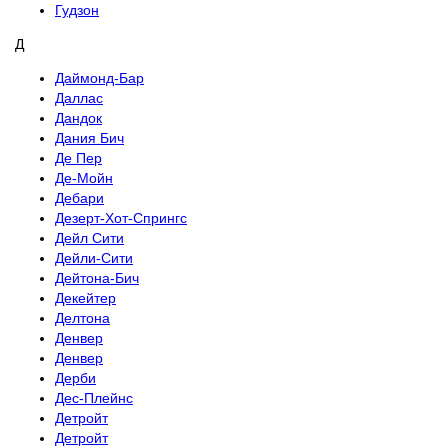
Гудзон
Д
Даймонд-Бар
Даллас
Дандок
Дания Бич
Де Пер
Де-Мойн
Дебари
Дезерт-Хот-Спрингс
Дейл Сити
Дейли-Сити
Дейтона-Бич
Декейтер
Делтона
Денвер
Денвер
Дерби
Дес-Плейнс
Детройт
Детройт