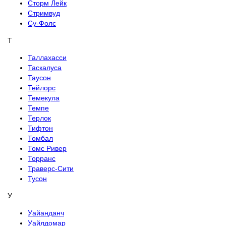
Сторм Лейк
Стримвуд
Су-Фолс
Т
Таллахасси
Таскалуса
Таусон
Тейлорс
Темекула
Темпе
Терлок
Тифтон
Томбал
Томс Ривер
Торранс
Траверс-Сити
Тусон
У
Уайанданч
Уайлдомар