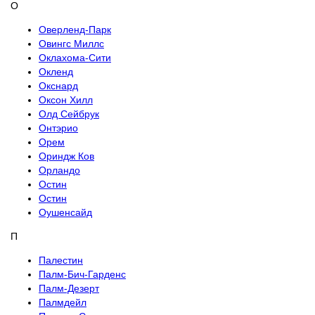
О
Оверленд-Парк
Овингс Миллс
Оклахома-Сити
Окленд
Окснард
Оксон Хилл
Олд Сейбрук
Онтэрио
Орем
Ориндж Ков
Орландо
Остин
Остин
Оушенсайд
П
Палестин
Палм-Бич-Гарденс
Палм-Дезерт
Палмдейл