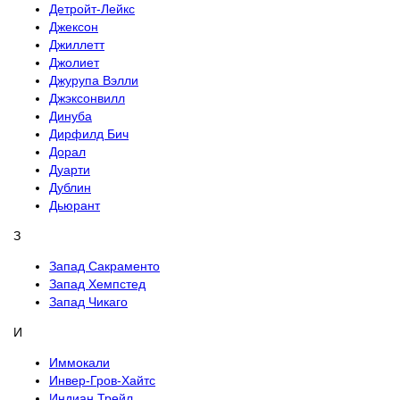
Детройт-Лейкс
Джексон
Джиллетт
Джолиет
Джурупа Вэлли
Джэксонвилл
Динуба
Дирфилд Бич
Дорал
Дуарти
Дублин
Дьюрант
З
Запад Сакраменто
Запад Хемпстед
Запад Чикаго
И
Иммокали
Инвер-Гров-Хайтс
Индиан Трейл