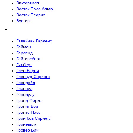
Викторвилл
Восток Пало Альто
Восток Пеория
Вустер
Г
Гавайиан Гарденс
Гаймон
Гарленд
Гейтерсберг
Гилберт
Глен Берни
Гленвуд-Спрингс
Глендейл
Гленпул
Гонолулу
Гранд-Форкс
Гранит Бэй
Грантс-Пасс
Грин Ков Спрингс
Гриневилл
Гровер Бич