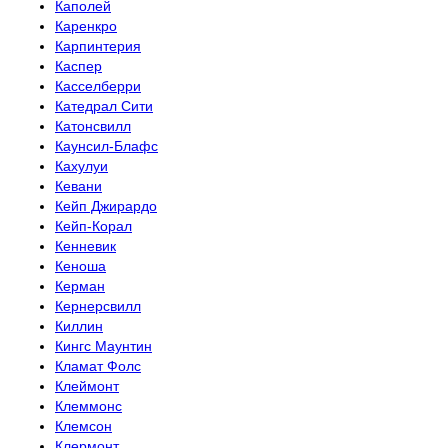
Каполей
Каренкро
Карпинтерия
Каспер
Касселберри
Катедрал Сити
Катонсвилл
Каунсил-Блафс
Кахулуи
Кевани
Кейп Джирардо
Кейп-Корал
Кенневик
Кеноша
Керман
Кернерсвилл
Киллин
Кингс Маунтин
Кламат Фолс
Клеймонт
Клеммонс
Клемсон
Клермонт