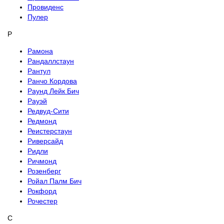
Провиденс
Пулер
Р
Рамона
Рандаллстаун
Рантул
Ранчо Кордова
Раунд Лейк Бич
Рауэй
Редвуд-Сити
Редмонд
Реистерстаун
Риверсайд
Ридли
Ричмонд
Розенберг
Ройал Палм Бич
Рокфорд
Рочестер
С