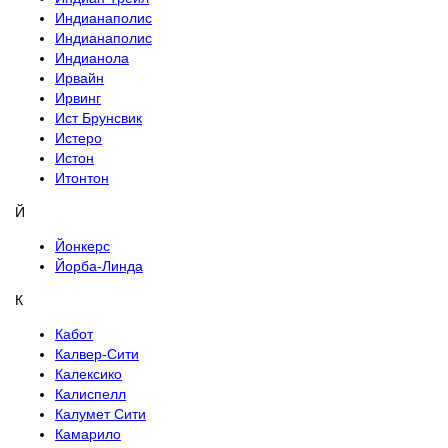
Индианаполис
Индианаполис
Индианола
Ирвайн
Ирвинг
Ист Брунсвик
Истеро
Истон
Итонтон
Й
Йонкерс
Йорба-Линда
К
Кабот
Калвер-Сити
Калексико
Калиспелл
Калумет Сити
Камарило