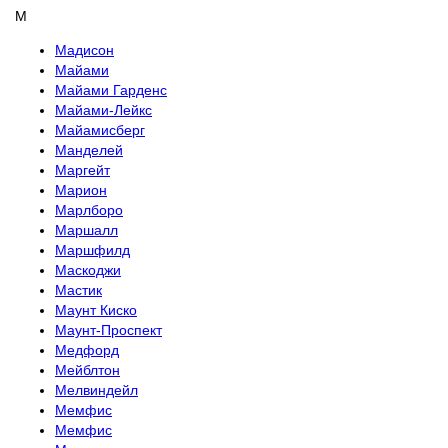
М
Мадисон
Майами
Майами Гарденс
Майами-Лейкс
Майамисберг
Манделей
Маргейт
Марион
Марлборо
Маршалл
Маршфилд
Маскоджи
Мастик
Маунт Киско
Маунт-Проспект
Медфорд
Мейблтон
Мелвиндейл
Мемфис
Мемфис