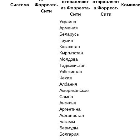
отправляют
отправляют
Система
Форресте-
Комисс
из Форреста-
в Форрест-
Сити
Сити
Сити
Украина
Армения
Беларусь
Грузия
Казахстан
Кыргызстан
Молдова
Таджикистан
Узбекистан
Чехия
Албания
Американское
Самоа
Ангилья
Аргентина
Афганистан
Багамы
Бермуды
Болгария