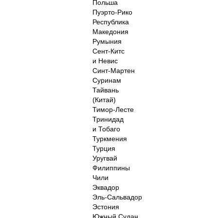
Польша
Пуэрто-Рико
Республика
Македония
Румыния
Сент-Китс
и Невис
Синт-Мартен
Суринам
Тайвань
(Китай)
Тимор-Лесте
Тринидад
и Тобаго
Туркмения
Турция
Уругвай
Филиппины
Чили
Эквадор
Эль-Сальвадор
Эстония
Южный Судан