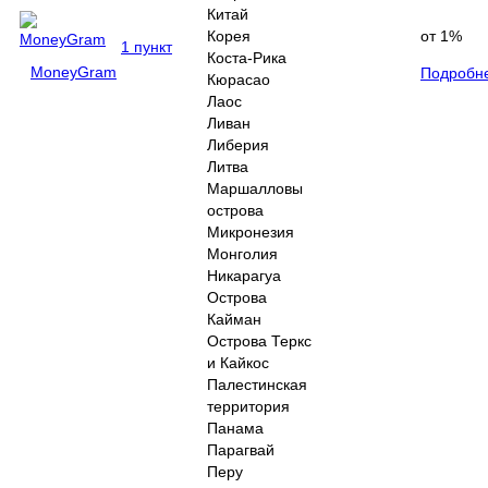
Китай
Корея
от 1%
1 пункт
Коста-Рика
MoneyGram
Подробн
Кюрасао
Лаос
Ливан
Либерия
Литва
Маршалловы
острова
Микронезия
Монголия
Никарагуа
Острова
Кайман
Острова Теркс
и Кайкос
Палестинская
территория
Панама
Парагвай
Перу