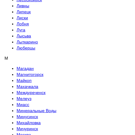
Ливны
Липецк
Лиски
Лобня
Луга
Лысьва
Лыткарино
Люберцы
М
Магадан
Магнитогорск
Майкоп
Махачкала
Междуреченск
Мелеуз
Миасс
Минеральные Воды
Минусинск
Михайловка
Мичуринск
Москва