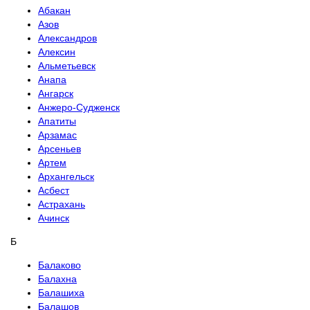
Абакан
Азов
Александров
Алексин
Альметьевск
Анапа
Ангарск
Анжеро-Судженск
Апатиты
Арзамас
Арсеньев
Артем
Архангельск
Асбест
Астрахань
Ачинск
Б
Балаково
Балахна
Балашиха
Балашов