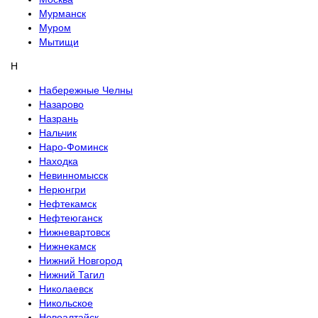
Мурманск
Муром
Мытищи
Н
Набережные Челны
Назарово
Назрань
Нальчик
Наро-Фоминск
Находка
Невинномысск
Нерюнгри
Нефтекамск
Нефтеюганск
Нижневартовск
Нижнекамск
Нижний Новгород
Нижний Тагил
Николаевск
Никольское
Новоалтайск