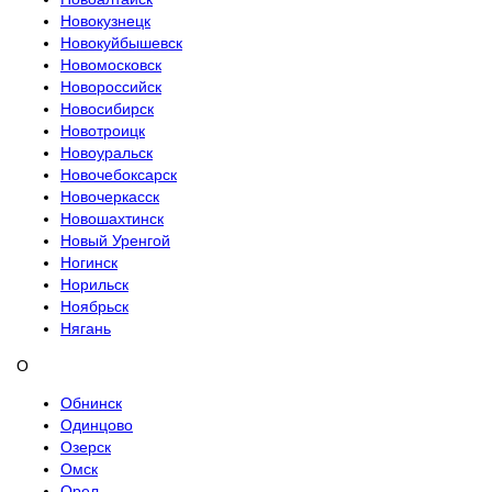
Новокузнецк
Новокуйбышевск
Новомосковск
Новороссийск
Новосибирск
Новотроицк
Новоуральск
Новочебоксарск
Новочеркасск
Новошахтинск
Новый Уренгой
Ногинск
Норильск
Ноябрьск
Нягань
О
Обнинск
Одинцово
Озерск
Омск
Орел