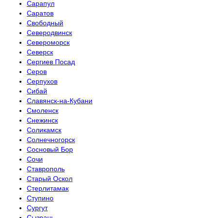
Сарапул
Саратов
Свободный
Северодвинск
Североморск
Северск
Сергиев Посад
Серов
Серпухов
Сибай
Славянск-на-Кубани
Смоленск
Снежинск
Соликамск
Солнечногорск
Сосновый Бор
Сочи
Ставрополь
Старый Оскол
Стерлитамак
Ступино
Сургут
Сызрань