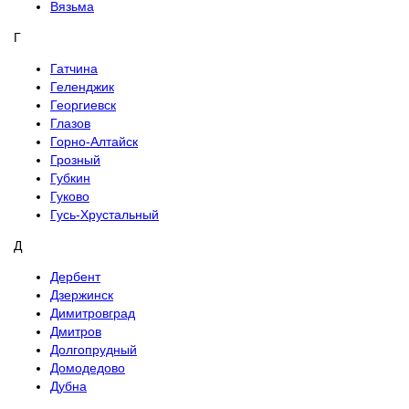
Вязьма
Г
Гатчина
Геленджик
Георгиевск
Глазов
Горно-Алтайск
Грозный
Губкин
Гуково
Гусь-Хрустальный
Д
Дербент
Дзержинск
Димитровград
Дмитров
Долгопрудный
Домодедово
Дубна