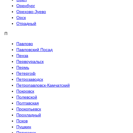
Оренбург
Орехово-Зуево
Орск
Отрадный
П
Павлово
Павловский Посад
Пенза
Первоуральск
Пермь
Петергоф
Петрозаводск
Петропавловск-Камчатский
Покровск
Полевской
Полтавская
Прокопьевск
Прохладный
Псков
Пушкин
Пятигорск