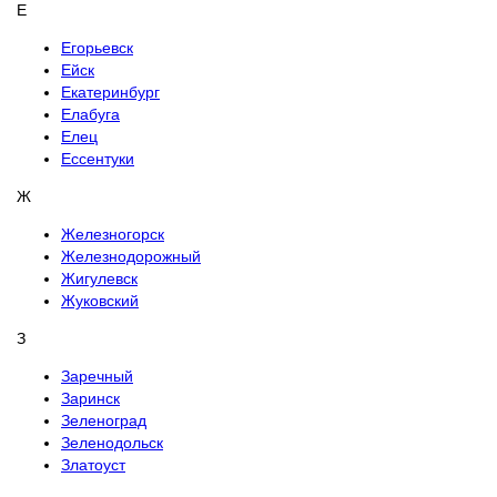
Е
Егорьевск
Ейск
Екатеринбург
Елабуга
Елец
Ессентуки
Ж
Железногорск
Железнодорожный
Жигулевск
Жуковский
З
Заречный
Заринск
Зеленоград
Зеленодольск
Златоуст