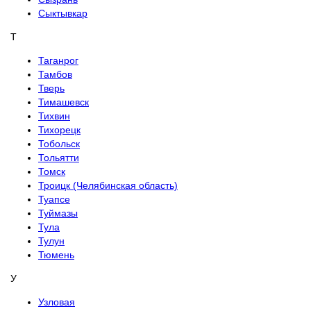
Сыктывкар
Т
Таганрог
Тамбов
Тверь
Тимашевск
Тихвин
Тихорецк
Тобольск
Тольятти
Томск
Троицк (Челябинская область)
Туапсе
Туймазы
Тула
Тулун
Тюмень
У
Узловая