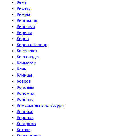
Кемь
Кизляр
Кимры
Кингисепп
Кинешма
Кириши
Киров
Кирово-Чепецк
Киселевск
Кисловодск
Климовск
Клин
Клинцы
Ковров
Когалым
Коломна
Колпино
Комсомольск-на-Амуре
Копейск
Королев
Кострома
Котлас
Красногорск