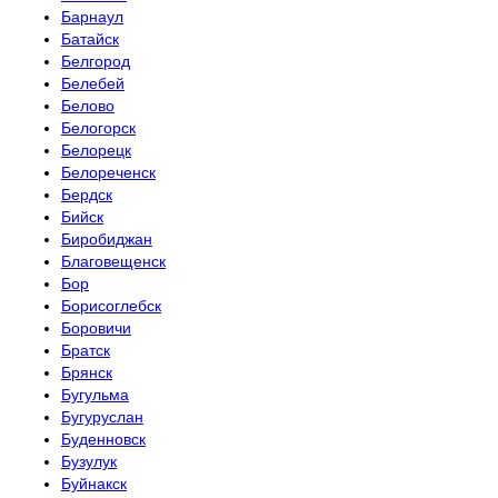
Барнаул
Батайск
Белгород
Белебей
Белово
Белогорск
Белорецк
Белореченск
Бердск
Бийск
Биробиджан
Благовещенск
Бор
Борисоглебск
Боровичи
Братск
Брянск
Бугульма
Бугуруслан
Буденновск
Бузулук
Буйнакск