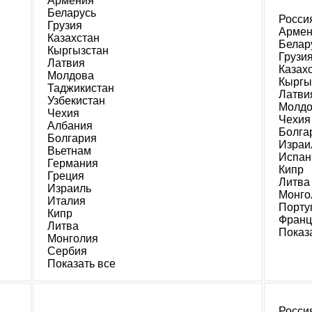
Армения
Беларусь
Росси
Грузия
Армен
Казахстан
Белар
Кыргызстан
Грузи
Латвия
Казах
Молдова
Кыргы
Таджикистан
Латви
Узбекистан
Молдо
Чехия
Чехия
Албания
Болга
Болгария
Израи
Вьетнам
Испан
Германия
Кипр
Греция
Литва
Израиль
Монго
Италия
Порту
Кипр
Франц
Литва
Показ
Монголия
Сербия
Показать все
Росси