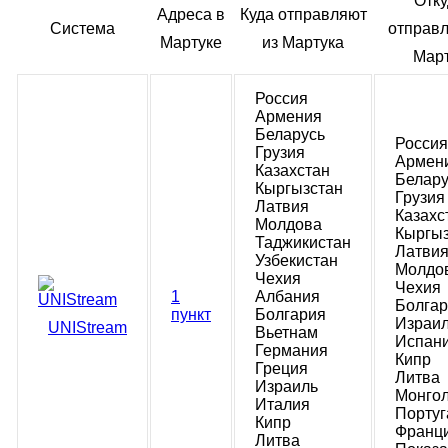
Отку
Адреса в
Куда отправляют
Система
отправл
Мартуке
из Мартука
Март
Россия
Армения
Беларусь
Россия
Грузия
Армен
Казахстан
Белару
Кыргызстан
Грузия
Латвия
Казахс
Молдова
Кыргыз
Таджикистан
Латви
Узбекистан
Молдо
Чехия
Чехия
1
Албания
Болга
пункт
Болгария
Израи
UNIStream
Вьетнам
Испан
Германия
Кипр
Греция
Литва
Израиль
Монго
Италия
Португ
Кипр
Франц
Литва