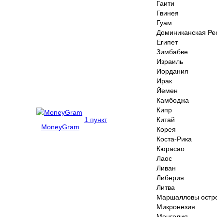
Гаити
Гвинея
Гуам
Доминиканская Ре
Египет
Зимбабве
Израиль
Иордания
Ирак
Йемен
Камбоджа
Кипр
1 пункт
Китай
MoneyGram
Корея
Коста-Рика
Кюрасао
Лаос
Ливан
Либерия
Литва
Маршалловы остр
Микронезия
Монголия