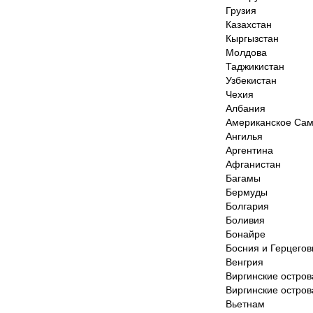
Грузия
Казахстан
Кыргызстан
Молдова
Таджикистан
Узбекистан
Чехия
Албания
Американское Са
Ангилья
Аргентина
Афганистан
Багамы
Бермуды
Болгария
Боливия
Бонайре
Босния и Герцегов
Венгрия
Виргинские остров
Виргинские остров
Вьетнам