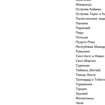
Никарагуа
Острова Кайман
Острова Теркс и К
Палестинская тер
Панама
Парагвай
Перу
Польша
Пуэрто-Рико
Республика Макед
Румыния
Сент-Китс и Невис
Синт-Мартен
Суринам
Тайвань (Китай)
Тимор-Лесте
Тринидад и Тобаго
Туркмения
Турция
Уругвай
Филиппины
Чили