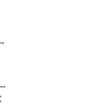
моа
ина
а
а