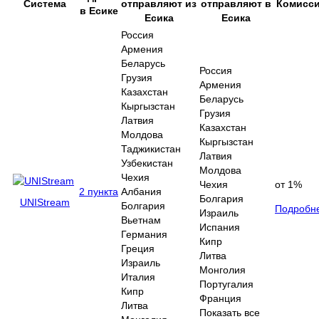
Система
отправляют из
отправляют в
Комисс
в Есике
Есика
Есика
Россия
Армения
Беларусь
Россия
Грузия
Армения
Казахстан
Беларусь
Кыргызстан
Грузия
Латвия
Казахстан
Молдова
Кыргызстан
Таджикистан
Латвия
Узбекистан
Молдова
Чехия
Чехия
от 1%
2 пункта
Албания
Болгария
UNIStream
Болгария
Подробн
Израиль
Вьетнам
Испания
Германия
Кипр
Греция
Литва
Израиль
Монголия
Италия
Португалия
Кипр
Франция
Литва
Показать все