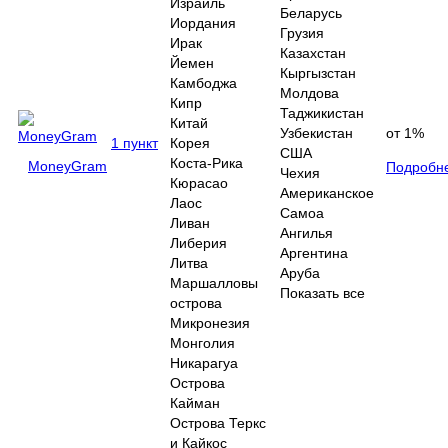
Израиль
Беларусь
Иордания
Грузия
Ирак
Казахстан
Йемен
Кыргызстан
Камбоджа
Молдова
Кипр
Таджикистан
Китай
Узбекистан
от 1%
1 пункт
Корея
США
Коста-Рика
MoneyGram
Подробн
Чехия
Кюрасао
Американское
Лаос
Самоа
Ливан
Ангилья
Либерия
Аргентина
Литва
Аруба
Маршалловы
Показать все
острова
Микронезия
Монголия
Никарагуа
Острова
Кайман
Острова Теркс
и Кайкос