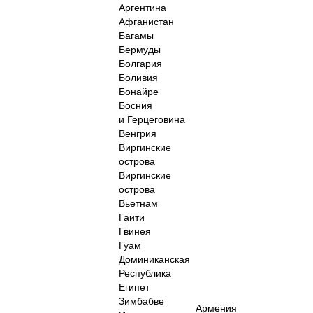
Аргентина
Афганистан
Багамы
Бермуды
Болгария
Боливия
Бонайре
Босния
и Герцеговина
Венгрия
Виргинские
острова
Виргинские
острова
Вьетнам
Гаити
Гвинея
Гуам
Доминиканская
Республика
Египет
Зимбабве
Армения