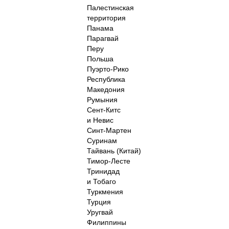
Палестинская
территория
Панама
Парагвай
Перу
Польша
Пуэрто-Рико
Республика
Македония
Румыния
Сент-Китс
и Невис
Синт-Мартен
Суринам
Тайвань (Китай)
Тимор-Лесте
Тринидад
и Тобаго
Туркмения
Турция
Уругвай
Филиппины